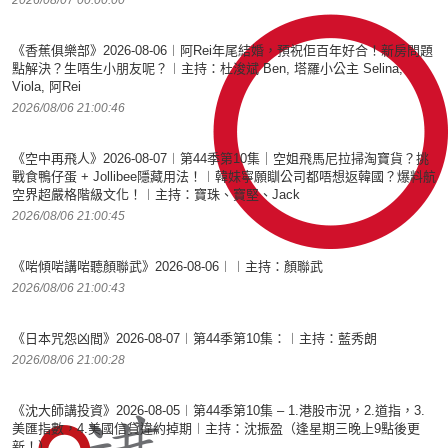
《香蕉俱樂部》2026-08-06︱阿Rei年尾結婚，預祝佢百年好合！新房問題
點解決？生唔生小朋友呢？︱主持：杜浚斌 Ben, 塔羅小公主 Selina,
Viola, 阿Rei
2026/08/06 21:00:46
《空中再飛人》2026-08-07︱第44季第10集｜空姐飛馬尼拉掃淘寶貨？挑
戰食鴨仔蛋 + Jollibee隱藏用法！︱韓妹寧願瞓公司都唔想返韓國？爆料航
空界超嚴格階級文化！︱主持：寶珠、寶堅、Jack
2026/08/06 21:00:45
《啱傾啱講啱聽顏聯武》2026-08-06︱︱主持：顏聯武
2026/08/06 21:00:43
《日本咒怨凶間》2026-08-07︱第44季第10集：︱主持：藍秀朗
2026/08/06 21:00:28
《沈大師講投資》2026-08-05︱第44季第10集 – 1.港股市況，2.道指，3.
美匯指數，4.美國信貸違約掉期︱主持：沈振盈（逢星期三晚上9點後更
新！）