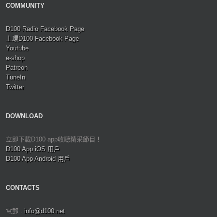
COMMUNITY
D100 Radio Facebook Page
上環D100 Facebook Page
Youtube
e-shop
Patreon
TuneIn
Twitter
DOWNLOAD
立即下載D100 app收聽精采節目！
D100 App iOS 用戶
D100 App Android 用戶
CONTACTS
電郵 :
info@d100.net