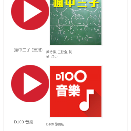
瘋中三子 (重播)
蔡浩樑, 王德全, 阿
通, 江少
D100 音樂
D100 節目組