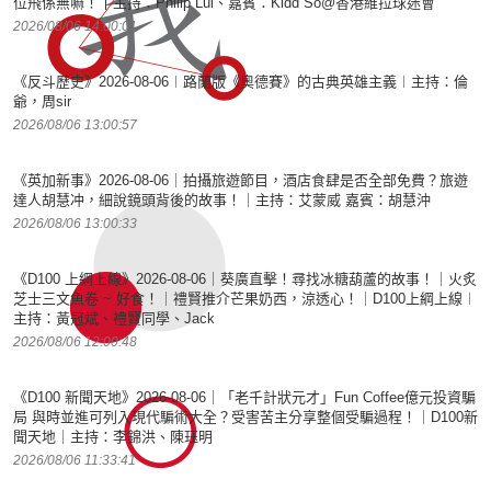
位飛係無嘛！丨主持：Philip Lui、嘉賓：Kidd So@香港維拉球迷會
2026/08/06 14:00:01
《反斗歷史》2026-08-06︱路蘭版《奧德賽》的古典英雄主義︱主持：倫
爺，周sir
2026/08/06 13:00:57
《英加新事》2026-08-06｜拍攝旅遊節目，酒店食肆是否全部免費？旅遊
達人胡慧冲，細說鏡頭背後的故事！｜主持：艾蒙威 嘉賓：胡慧沖
2026/08/06 13:00:33
《D100 上綱上線》2026-08-06｜葵廣直擊！尋找冰糖葫蘆的故事！｜火炙
芝士三文魚卷 ~ 好食！｜禮賢推介芒果奶西，涼透心！｜D100上綱上線︱
主持：黃冠斌、禮賢同學、Jack
2026/08/06 12:00:48
《D100 新聞天地》2026-08-06｜「老千計狀元才」Fun Coffee億元投資騙
局 與時並進可列入現代騙術大全？受害苦主分享整個受騙過程！｜D100新
聞天地｜主持：李錦洪、陳珏明
2026/08/06 11:33:41