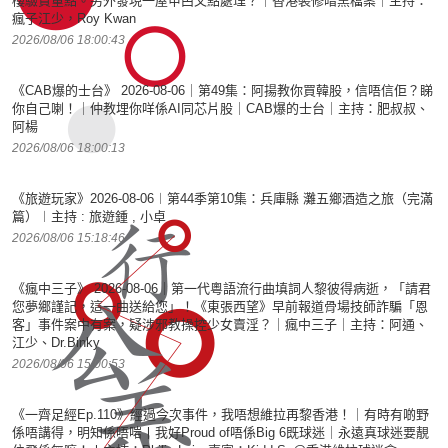
樓驗貨重點。另外發現一屋曱甴又點處理？｜香港裝修暗黑檔案｜主持：
瘋子江少，Roy Kwan
2026/08/06 18:00:43
《CAB爆的士台》 2026-08-06｜第49集：阿揚教你買韓股，信唔信佢？睇
你自己喇！｜仲教埋你咩係AI同芯片股｜CAB爆的士台｜主持：肥叔叔、
阿楊
2026/08/06 18:00:13
《旅遊玩家》2026-08-06︱第44季第10集：兵庫縣 灘五鄉酒造之旅（完滿
篇）︱主持 : 旅遊鍾 , 小卓
2026/08/06 15:18:46
《瘋中三子》 2026-08-06｜第一代粵語流行曲填詞人黎彼得病逝，「請君
您夢鄉謹記，這一曲送給您」！《東張西望》早前報道骨場技師詐騙「恩
客」事件案中有案，疑涉邪教操控少女賣淫？｜瘋中三子｜主持：阿通、
江少、Dr.Binky
2026/08/06 15:00:53
《一齊足經Ep.110》經過今次事件，我唔想維拉再黎香港！｜有時有啲野
係唔講得，明知係唔啱丨我好Proud of唔係Big 6既球迷｜永遠真球迷要靚