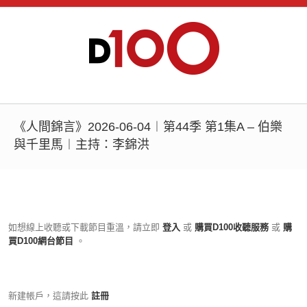
《人間錦言》2026-06-04︱第44季 第1集A – 伯樂
與千里馬︱主持：李錦洪
如想線上收聽或下載節目重溫，請立即
登入
或
購買D100收聽服務
或
購
買D100網台節目
。
新建帳戶，這請按此
註冊