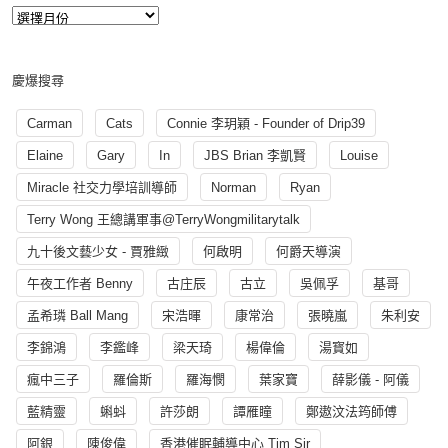
慶爆搜尋
Carman
Cats
Connie 李玥穎 - Founder of Drip39
Elaine
Gary
In
JBS Brian 李凱賢
Louise
Miracle 社交力學培訓導師
Norman
Ryan
Terry Wong 王總講軍事@TerryWongmilitarytalk
九十後文藝少女 - 賈雅緻
何啟明
何爵天導演
午夜工作者 Benny
古庄辰
古立
吳佩孚
基哥
孟希璘 Ball Mang
宋浩暉
康常治
張曉嵐
朱利安
李錦鴻
李鑑峰
梁天琦
楊偉倫
湯寳如
瘋中三子
羅倫斯
羅海憫
葉家寶
薛影儀 - 阿儀
藍精靈
蝌蚪
許莎朗
譚雁瞳
鄭遨汶法筠師傅
阿銀
陳俊偉
香港催眠輔導中心 Tim Sir