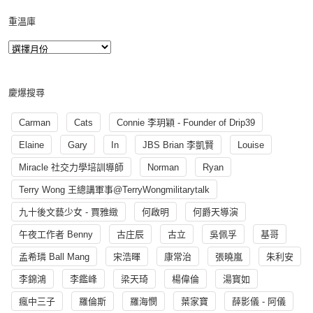
重溫庫
慶爆搜尋
Carman
Cats
Connie 李玥穎 - Founder of Drip39
Elaine
Gary
In
JBS Brian 李凱賢
Louise
Miracle 社交力學培訓導師
Norman
Ryan
Terry Wong 王總講軍事@TerryWongmilitarytalk
九十後文藝少女 - 賈雅緻
何啟明
何爵天導演
午夜工作者 Benny
古庄辰
古立
吳佩孚
基哥
孟希璘 Ball Mang
宋浩暉
康常治
張曉嵐
朱利安
李錦鴻
李鑑峰
梁天琦
楊偉倫
湯寳如
瘋中三子
羅倫斯
羅海憫
葉家寶
薛影儀 - 阿儀