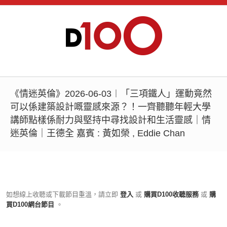
《情迷英倫》2026-06-03︱「三項鐵人」運動竟然
可以係建築設計嘅靈感來源？！一齊聽聽年輕大學
講師點樣係耐力與堅持中尋找設計和生活靈感｜情
迷英倫｜王德全 嘉賓 : 黃如榮 , Eddie Chan
如想線上收聽或下載節目重溫，請立即
登入
或
購買D100收聽服務
或
購
買D100網台節目
。