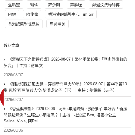
藍精靈
蝌蚪
許莎朗
譚雁瞳
鄭遨汶法筠師傅
阿銀
陳俊偉
香港催眠輔導中心 Tim Sir
香港記憶學院總監
馬哥老師
近期文章
《蔣權天下之術數通識》2026-08-07︱第44季第10集:「歴史與術數的
契合」｜主持：蔣匡文
2026/08/07
《劉銳紹採訪風雲錄 – 穿越新聞烽火50年》2026-08-07︱第44季第10
集 死於”可原諒殺人“的黎漢成父子（下）︱主持：劉銳紹（夫子）
2026/08/07
《香蕉俱樂部》2026-08-06︱阿Rei年尾結婚，預祝佢百年好合！新房
問題點解決？生唔生小朋友呢？︱主持：杜浚斌 Ben, 塔羅小公主
Selina, Viola, 阿Rei
2026/08/06