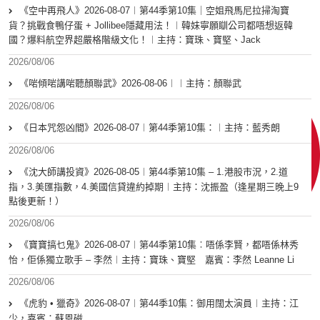
《空中再飛人》2026-08-07︱第44季第10集｜空姐飛馬尼拉掃淘寶
貨？挑戰食鴨仔蛋 + Jollibee隱藏用法！︱韓妹寧願瞓公司都唔想返韓
國？爆料航空界超嚴格階級文化！︱主持：寶珠、寶堅、Jack
2026/08/06
《啱傾啱講啱聽顏聯武》2026-08-06︱︱主持：顏聯武
2026/08/06
《日本咒怨凶間》2026-08-07︱第44季第10集：︱主持：藍秀朗
2026/08/06
《沈大師講投資》2026-08-05︱第44季第10集 – 1.港股市況，2.道
指，3.美匯指數，4.美國信貸違約掉期︱主持：沈振盈（逢星期三晚上9
點後更新！）
2026/08/06
《寶寶搞乜鬼》2026-08-07︱第44季第10集︰唔係李賢，都唔係林秀
怡，佢係獨立歌手 – 李然︱主持：寶珠、寶堅 嘉賓：李然 Leanne Li
2026/08/06
《虎豹 • 獵奇》2026-08-07︱第44季10集：御用闊太演員︱主持：江
少，嘉賓：蘇恩磁