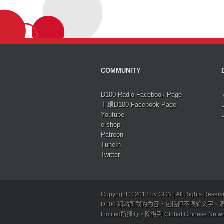
COMMUNITY
D100 Radio Facebook Page
上環D100 Facebook Page
Youtube
e-shop
Patreon
TuneIn
Twitter
Copyright © 2013 by GCN | All Rights Reser
D100 網站所載的內容，包括但不限於文字、照片
Limited所擁有。除得到 Global Chinese N