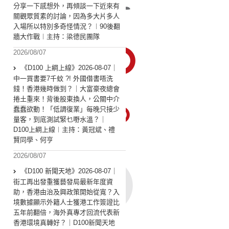
分享一下感想外，再傾談一下近來有
關觀眾質素的討論，因為多大片多人
入場所以特別多奇怪情況？︱90後翻
牆大作戰︱主持：梁德民團隊
2026/08/07
《D100 上綱上線》2026-08-07｜
中一買書要7千蚊 ?! 外國借書唔洗
錢！香港幾時做到？｜大富豪夜總會
捲土重來！背後股東換人，公關中介
蠢蠢欲動！「低調復業」每晚只接少
量客，到底測試緊乜嘢水溫？｜
D100上綱上線︱主持：黃冠斌、禮
賢同學、何亨
2026/08/07
《D100 新聞天地》2026-08-07｜
街工再出發重獲藝發局最新年度資
助，香港由治及興政策開始從寬？入
境數據顯示外籍人士獲港工作簽證比
五年前翻倍，海外真專才回流代表新
香港環境真轉好？｜D100新聞天地