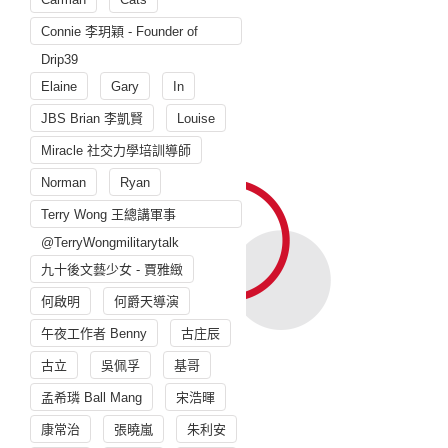
Connie 李玥穎 - Founder of
Drip39
Elaine
Gary
In
JBS Brian 李凱賢
Louise
Miracle 社交力學培訓導師
Norman
Ryan
Terry Wong 王總講軍事
@TerryWongmilitarytalk
九十後文藝少女 - 賈雅緻
何啟明
何爵天導演
午夜工作者 Benny
古庄辰
古立
吳佩孚
基哥
孟希璘 Ball Mang
宋浩暉
康常治
張曉嵐
朱利安