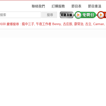
聯絡我們
訂購服務
節目表
節目重溫
D100 慶爆搜尋 :
瘋中三子
,
午夜工作者 Benny
,
古庄辰
,
康常治
,
古立
,
Carman
,
羅倫斯