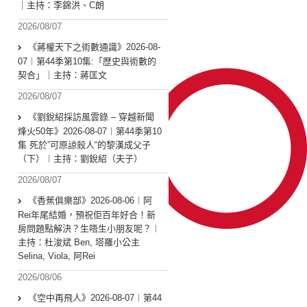
｜主持：李錦洪、C朗
2026/08/07
《蔣權天下之術數通識》2026-08-
07︱第44季第10集:「歴史與術數的
契合」｜主持：蔣匡文
2026/08/07
《劉銳紹採訪風雲錄 – 穿越新聞
烽火50年》2026-08-07︱第44季第10
集 死於”可原諒殺人“的黎漢成父子
（下）︱主持：劉銳紹（夫子）
2026/08/07
《香蕉俱樂部》2026-08-06︱阿
Rei年尾結婚，預祝佢百年好合！新
房問題點解決？生唔生小朋友呢？︱
主持：杜浚斌 Ben, 塔羅小公主
Selina, Viola, 阿Rei
2026/08/06
《空中再飛人》2026-08-07︱第44