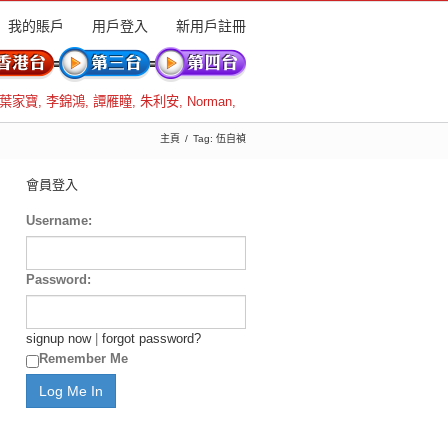
我的賬戶
用戶登入
新用戶註冊
葉家寶
,
李錦鴻
,
譚雁瞳
,
朱利安
,
Norman
,
主頁
Tag: 伍自禎
會員登入
Username:
Password:
signup now
|
forgot password?
Remember Me