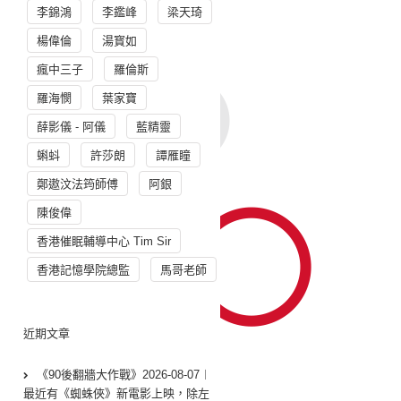
李錦鴻
李鑑峰
梁天琦
楊偉倫
湯寳如
瘋中三子
羅倫斯
羅海憫
葉家寶
薛影儀 - 阿儀
藍精靈
蝌蚪
許莎朗
譚雁瞳
鄭遨汶法筠師傅
阿銀
陳俊偉
香港催眠輔導中心 Tim Sir
香港記憶學院總監
馬哥老師
近期文章
《90後翻牆大作戰》2026-08-07︱
最近有《蜘蛛俠》新電影上映，除左