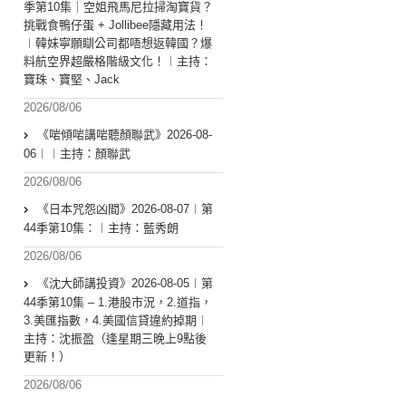
季第10集｜空姐飛馬尼拉掃淘寶貨？
挑戰食鴨仔蛋 + Jollibee隱藏用法！
︱韓妹寧願瞓公司都唔想返韓國？爆
料航空界超嚴格階級文化！︱主持：
寶珠、寶堅、Jack
2026/08/06
《啱傾啱講啱聽顏聯武》2026-08-
06︱︱主持：顏聯武
2026/08/06
《日本咒怨凶間》2026-08-07︱第
44季第10集：︱主持：藍秀朗
2026/08/06
《沈大師講投資》2026-08-05︱第
44季第10集 – 1.港股市況，2.道指，
3.美匯指數，4.美國信貸違約掉期︱
主持：沈振盈（逢星期三晚上9點後
更新！）
2026/08/06