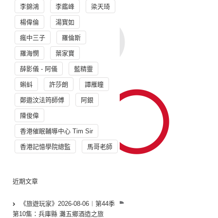
李錦鴻
李鑑峰
梁天琦
楊偉倫
湯寳如
瘋中三子
羅倫斯
羅海憫
葉家寶
薛影儀 - 阿儀
藍精靈
蝌蚪
許莎朗
譚雁瞳
鄭遨汶法筠師傅
阿銀
陳俊偉
香港催眠輔導中心 Tim Sir
香港記憶學院總監
馬哥老師
近期文章
《旅遊玩家》2026-08-06︱第44季
第10集：兵庫縣 灘五鄉酒造之旅