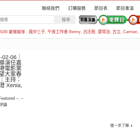
聯絡我們
訂購服務
節目表
節目重溫
D100 慶爆搜尋 :
瘋中三子
,
午夜工作者 Benny
,
古庄辰
,
康常治
,
古立
,
Carman
,
羅倫斯
02-06｜
導演任嘉
港電影業
望大家春
｜主持：
 Xenia,
 Featured --
,
--
評論
進一步了解