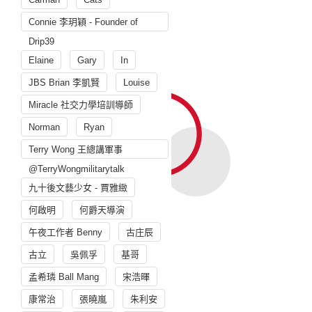
Connie 李玥穎 - Founder of
Drip39
Elaine
Gary
In
JBS Brian 李凱賢
Louise
Miracle 社交力學培訓導師
Norman
Ryan
Terry Wong 王總講軍事
@TerryWongmilitarytalk
九十後文藝少女 - 賈雅緻
何啟明
何爵天導演
午夜工作者 Benny
古庄辰
古立
吳佩孚
基哥
孟希璘 Ball Mang
宋浩暉
康常治
張曉嵐
朱利安