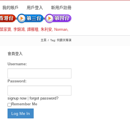
我的賬戶
用戶登入
新用戶註冊
葉家寶
,
李錦鴻
,
譚雁瞳
,
朱利安
,
Norman
,
主頁
Tag: 何爵天導演
會員登入
Username:
Password:
signup now
|
forgot password?
Remember Me