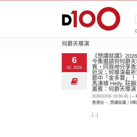
何爵天導演
《想講就講》2026-
6
今集邀請到何爵天
賓，同我哋分享香
02, 2026
近況；何導演最祈
節中「金多寶」！
馬溱禧 Heily, 莊韻澄
嘉賓：何爵天導演
2026/02/06 19:00:45
|
--
香港台 --
,
想講就講
|
0條
[...]