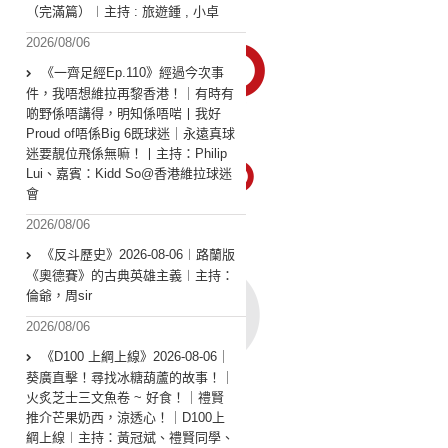
（完滿篇）︱主持 : 旅遊鍾 , 小卓
2026/08/06
《一齊足經Ep.110》經過今次事
件，我唔想維拉再黎香港！｜有時有
啲野係唔講得，明知係唔啱丨我好
Proud of唔係Big 6既球迷｜永遠真球
迷要靚位飛係無嘛！丨主持：Philip
Lui、嘉賓：Kidd So@香港維拉球迷
會
2026/08/06
《反斗歷史》2026-08-06︱路蘭版
《奧德賽》的古典英雄主義︱主持：
倫爺，周sir
2026/08/06
《D100 上綱上線》2026-08-06｜
葵廣直擊！尋找冰糖葫蘆的故事！｜
火炙芝士三文魚卷 ~ 好食！｜禮賢
推介芒果奶西，涼透心！｜D100上
綱上線︱主持：黃冠斌、禮賢同學、