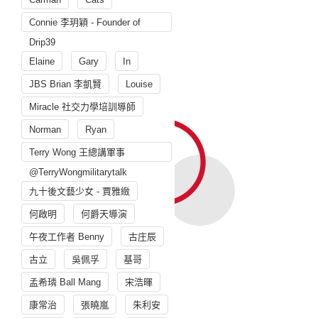
Connie 李玥穎 - Founder of
Drip39
Elaine
Gary
In
JBS Brian 李凱賢
Louise
Miracle 社交力學培訓導師
Norman
Ryan
Terry Wong 王總講軍事
@TerryWongmilitarytalk
九十後文藝少女 - 賈雅緻
何啟明
何爵天導演
午夜工作者 Benny
古庄辰
古立
吳佩孚
基哥
孟希璘 Ball Mang
宋浩暉
康常治
張曉嵐
朱利安