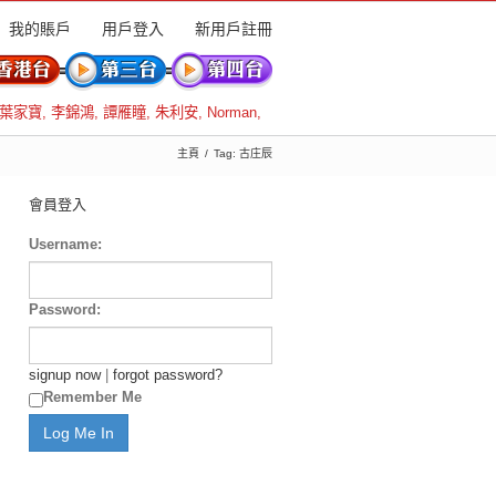
我的賬戶
用戶登入
新用戶註冊
葉家寶
,
李錦鴻
,
譚雁瞳
,
朱利安
,
Norman
,
主頁
Tag: 古庄辰
會員登入
Username:
Password:
signup now
|
forgot password?
Remember Me