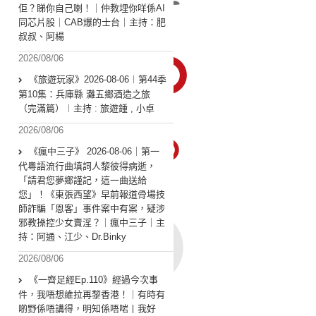
佢？睇你自己喇！｜仲教埋你咩係AI
同芯片股｜CAB爆的士台｜主持：肥
叔叔、阿楊
2026/08/06
《旅遊玩家》2026-08-06︱第44季
第10集：兵庫縣 灘五鄉酒造之旅
（完滿篇）︱主持 : 旅遊鍾 , 小卓
2026/08/06
《瘋中三子》 2026-08-06｜第一
代粵語流行曲填詞人黎彼得病逝，
「請君您夢鄉謹記，這一曲送給
您」！《東張西望》早前報道骨場技
師詐騙「恩客」事件案中有案，疑涉
邪教操控少女賣淫？｜瘋中三子｜主
持：阿通、江少、Dr.Binky
2026/08/06
《一齊足經Ep.110》經過今次事
件，我唔想維拉再黎香港！｜有時有
啲野係唔講得，明知係唔啱丨我好