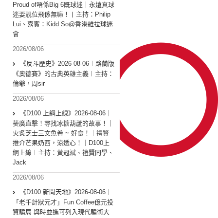
Proud of唔係Big 6既球迷｜永遠真球
迷要靚位飛係無嘛！丨主持：Philip
Lui、嘉賓：Kidd So@香港維拉球迷
會
2026/08/06
《反斗歷史》2026-08-06︱路蘭版
《奧德賽》的古典英雄主義︱主持：
倫爺，周sir
2026/08/06
《D100 上綱上線》2026-08-06｜
葵廣直擊！尋找冰糖葫蘆的故事！｜
火炙芝士三文魚卷 ~ 好食！｜禮賢
推介芒果奶西，涼透心！｜D100上
綱上線︱主持：黃冠斌、禮賢同學、
Jack
2026/08/06
《D100 新聞天地》2026-08-06｜
「老千計狀元才」Fun Coffee億元投
資騙局 與時並進可列入現代騙術大