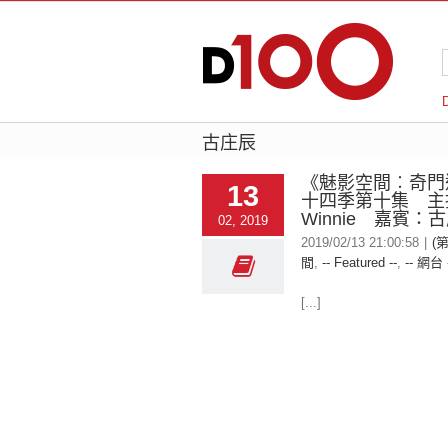
古庄辰
《魅影空間︰奇門
13
十四季第十集 主
Winnie 嘉賓：
02, 2019
2019/02/13 21:00:58
|
(
間
,
-- Featured --
,
-- 網台 
[...]