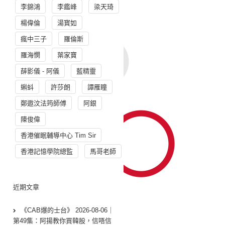
李錦鴻
李鑑峰
梁天琦
楊偉倫
湯寳如
瘋中三子
羅倫斯
羅海憫
葉家寶
薛影儀 - 阿儀
藍精靈
蝌蚪
許莎朗
譚雁瞳
鄭遨汶法筠師傅
阿銀
陳俊偉
香港催眠輔導中心 Tim Sir
香港記憶學院總監
馬哥老師
近期文章
《CAB爆的士台》 2026-08-06｜
第49集：阿揚教你買韓股，信唔信