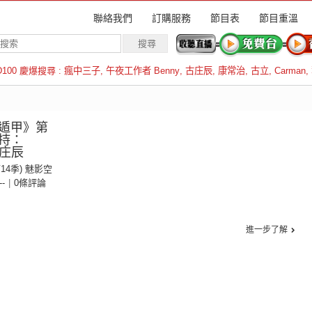
聯絡我們
訂購服務
節目表
節目重溫
D100 慶爆搜尋 :
瘋中三子
,
午夜工作者 Benny
,
古庄辰
,
康常治
,
古立
,
Carman
,
羅倫斯
遁甲》第
持：
古庄辰
第14季) 魅影空
--
|
0條評論
進一步了解