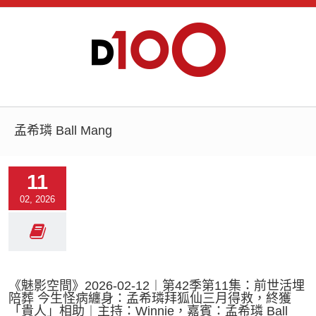
孟希璘 Ball Mang
11
02, 2026
《魅影空間》2026-02-12︱第42季第11集：前世活埋
陪葬 今生怪病纏身：孟希璘拜狐仙三月得救，終獲
「貴人」相助︱主持：Winnie，嘉賓：孟希璘 Ball