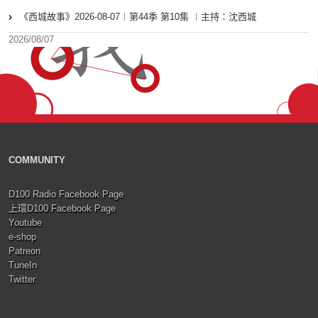
《西城故事》2026-08-07︱第44季 第10集 ︱主持：沈西城
2026/08/07
COMMUNITY
D100 Radio Facebook Page
上環D100 Facebook Page
Youtube
e-shop
Patreon
TuneIn
Twitter