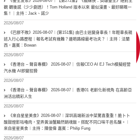
《後生友聚》2026-08-07︱【第272集】《蜘蛛俠：英雄重生》絕對主
觀 觀後感（少少劇透）！Tom Holland 版本以來 最似漫畫、最好睇嘅一
集！｜主持：Jack、諾少
2026/08/07
《巴膠不敗》2026-08-07︱(第151集) 由巴士迷變身車長！年輕車長親
述入行心路歷程｜報名考試有幾難？邊啲路線最考功夫？︱主持：法蘭
西，嘉賓︰Bowan
2026/08/07
《香港台 – 聲音專欄》 2026-08-07｜ 信報CEO AI EJ Tech模擬經營
汽水機 AI即變狡猾
2026/08/07
《香港台 – 聲音專欄》 2026-08-07｜ 香港01 老齡化新視角 在高齡亞
洲活出精彩人生
2026/08/07
《來自星星美食》2026-08-07︱深圳高端新派中菜驚喜重重！脆卜卜
酸甜燈影咕嚕肉，堂弄黃油蟹黯然銷魂飯，搭配不同口味干邑名釀。︱
來自星星美食︱主持：陳俊偉 嘉賓：Philip Fung
2026/08/07