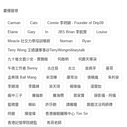
慶爆搜尋
Carman
Cats
Connie 李玥穎 - Founder of Drip39
Elaine
Gary
In
JBS Brian 李凱賢
Louise
Miracle 社交力學培訓導師
Norman
Ryan
Terry Wong 王總講軍事@TerryWongmilitarytalk
九十後文藝少女 - 賈雅緻
何啟明
何爵天導演
午夜工作者 Benny
古庄辰
古立
吳佩孚
基哥
孟希璘 Ball Mang
宋浩暉
康常治
張曉嵐
朱利安
李錦鴻
李鑑峰
梁天琦
楊偉倫
湯寳如
瘋中三子
羅倫斯
羅海憫
葉家寶
薛影儀 - 阿儀
藍精靈
蝌蚪
許莎朗
譚雁瞳
鄭遨汶法筠師傅
阿銀
陳俊偉
香港催眠輔導中心 Tim Sir
香港記憶學院總監
馬哥老師