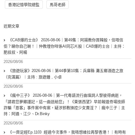
香港記憶學院總監
馬哥老師
近期文章
《CAB爆的士台》 2026-08-06｜第49集：阿揚教你買韓股，信唔信
佢？睇你自己喇！｜仲教埋你咩係AI同芯片股｜CAB爆的士台｜主持：
肥叔叔、阿楊
2026/08/06
《旅遊玩家》2026-08-06︱第44季第10集：兵庫縣 灘五鄉酒造之旅
（完滿篇）︱主持 : 旅遊鍾 , 小卓
2026/08/06
《瘋中三子》 2026-08-06｜第一代粵語流行曲填詞人黎彼得病逝，
「請君您夢鄉謹記，這一曲送給您」！《東張西望》早前報道骨場技師
詐騙「恩客」事件案中有案，疑涉邪教操控少女賣淫？｜瘋中三子｜主
持：阿通、江少、Dr.Binky
2026/08/06
《一齊足經Ep.110》經過今次事件，我唔想維拉再黎香港！｜有時有