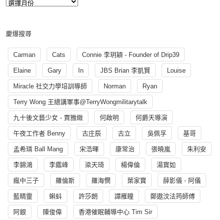
慶爆搜尋
Carman
Cats
Connie 李玥穎 - Founder of Drip39
Elaine
Gary
In
JBS Brian 李凱賢
Louise
Miracle 社交力學培訓導師
Norman
Ryan
Terry Wong 王總講軍事@TerryWongmilitarytalk
九十後文藝少女 - 賈雅緻
何啟明
何爵天導演
午夜工作者 Benny
古庄辰
古立
吳佩孚
基哥
孟希璘 Ball Mang
宋浩暉
康常治
張曉嵐
朱利安
李錦鴻
李鑑峰
梁天琦
楊偉倫
湯寳如
瘋中三子
羅倫斯
羅海憫
葉家寶
薛影儀 - 阿儀
藍精靈
蝌蚪
許莎朗
譚雁瞳
鄭遨汶法筠師傅
阿銀
陳俊偉
香港催眠輔導中心 Tim Sir