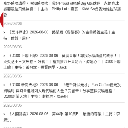
啲野係唔講得，明知係唔啱丨我好Proud of唔係Big 6既球迷｜永遠真球
迷要靚位飛係無嘛！丨主持：Philip Lui、嘉賓：Kidd So@香港維拉球迷
會
2026/08/06
《反斗歷史》2026-08-06︱路蘭版《奧德賽》的古典英雄主義︱主
持：倫爺，周sir
2026/08/06
《D100 上綱上線》2026-08-06｜葵廣直擊！尋找冰糖葫蘆的故事！｜
火炙芝士三文魚卷 ~ 好食！｜禮賢推介芒果奶西，涼透心！｜D100上綱
上線︱主持：黃冠斌、禮賢同學、Jack
2026/08/06
《D100 新聞天地》2026-08-06｜「老千計狀元才」Fun Coffee億元投
資騙局 與時並進可列入現代騙術大全？受害苦主分享整個受騙過程！｜
D100新聞天地｜主持：李錦洪、陳珏明
2026/08/06
《人間錦言》2026-08-06︱第44季 第10集E – 最後的尊嚴︱主持：李
錦洪