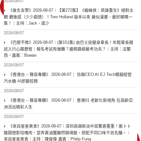
2026/08/07
《後生友聚》2026-08-07︱【第272集】《蜘蛛俠：英雄重生》絕對主
觀 觀後感（少少劇透）！Tom Holland 版本以來 最似漫畫、最好睇嘅一
集！｜主持：Jack、諾少
2026/08/07
《巴膠不敗》2026-08-07︱(第151集) 由巴士迷變身車長！年輕車長親
述入行心路歷程｜報名考試有幾難？邊啲路線最考功夫？︱主持：法蘭
西，嘉賓︰Bowan
2026/08/07
《香港台 – 聲音專欄》 2026-08-07｜ 信報CEO AI EJ Tech模擬經營
汽水機 AI即變狡猾
2026/08/07
《香港台 – 聲音專欄》 2026-08-07｜ 香港01 老齡化新視角 在高齡亞
洲活出精彩人生
2026/08/07
《來自星星美食》2026-08-07︱深圳高端新派中菜驚喜重重！脆卜卜
酸甜燈影咕嚕肉，堂弄黃油蟹黯然銷魂飯，搭配不同口味干邑名釀。︱
來自星星美食︱主持：陳俊偉 嘉賓：Philip Fung