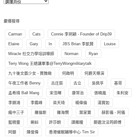
慶爆搜尋
Carman
Cats
Connie 李玥穎 - Founder of Drip39
Elaine
Gary
In
JBS Brian 李凱賢
Louise
Miracle 社交力學培訓導師
Norman
Ryan
Terry Wong 王總講軍事@TerryWongmilitarytalk
九十後文藝少女 - 賈雅緻
何啟明
何爵天導演
午夜工作者 Benny
古庄辰
古立
吳佩孚
基哥
孟希璘 Ball Mang
宋浩暉
康常治
張曉嵐
朱利安
李錦鴻
李鑑峰
梁天琦
楊偉倫
湯寳如
瘋中三子
羅倫斯
羅海憫
葉家寶
薛影儀 - 阿儀
藍精靈
蝌蚪
許莎朗
譚雁瞳
鄭遨汶法筠師傅
阿銀
陳俊偉
香港催眠輔導中心 Tim Sir