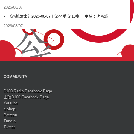
2026/08/07
《西城故事》2026-08-07︱第44季 第10集 ︱主持：沈西城
2026/08/07
COMMUNITY
D100 Radio Facebook Page
上環D100 Facebook Page
Youtube
e-shop
Patreon
TuneIn
Twitter