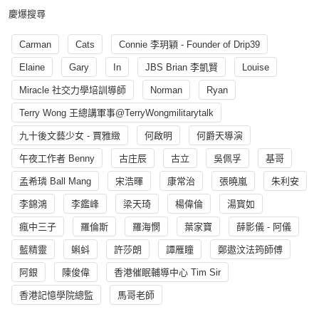
慶爆搜尋
Carman
Cats
Connie 李玥穎 - Founder of Drip39
Elaine
Gary
In
JBS Brian 李凱賢
Louise
Miracle 社交力學培訓導師
Norman
Ryan
Terry Wong 王總講軍事@TerryWongmilitarytalk
九十後文藝少女 - 賈雅緻
何啟明
何爵天導演
午夜工作者 Benny
古庄辰
古立
吳佩孚
基哥
孟希璘 Ball Mang
宋浩暉
康常治
張曉嵐
朱利安
李錦鴻
李鑑峰
梁天琦
楊偉倫
湯寳如
瘋中三子
羅倫斯
羅海憫
葉家寶
薛影儀 - 阿儀
藍精靈
蝌蚪
許莎朗
譚雁瞳
鄭遨汶法筠師傅
阿銀
陳俊偉
香港催眠輔導中心 Tim Sir
香港記憶學院總監
馬哥老師