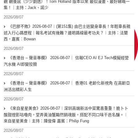
觀 觀後感（少少劇透）！Tom Holland 版本以來 最似漫畫、最好睇嘅一
集！｜主持：Jack、諾少
2026/08/07
《巴膠不敗》2026-08-07︱(第151集) 由巴士迷變身車長！年輕車長親
述入行心路歷程｜報名考試有幾難？邊啲路線最考功夫？︱主持：法蘭
西，嘉賓︰Bowan
2026/08/07
《香港台 – 聲音專欄》 2026-08-07｜ 信報CEO AI EJ Tech模擬經營
汽水機 AI即變狡猾
2026/08/07
《香港台 – 聲音專欄》 2026-08-07｜ 香港01 老齡化新視角 在高齡亞
洲活出精彩人生
2026/08/07
《來自星星美食》2026-08-07︱深圳高端新派中菜驚喜重重！脆卜卜
酸甜燈影咕嚕肉，堂弄黃油蟹黯然銷魂飯，搭配不同口味干邑名釀。︱
來自星星美食︱主持：陳俊偉 嘉賓：Philip Fung
2026/08/07