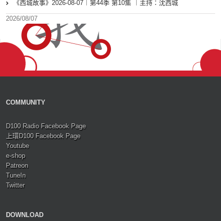
《西城故事》2026-08-07︱第44季 第10集 ︱主持：沈西城
2026/08/07
COMMUNITY
D100 Radio Facebook Page
上環D100 Facebook Page
Youtube
e-shop
Patreon
TuneIn
Twitter
DOWNLOAD