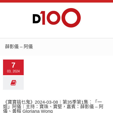
薛影儀 – 阿儀
7
03, 2024
《寶寶搞乜鬼》2024-03-08︱第35季第1集︰「一
姐」阿儀︱主持：寶珠、寶堅，嘉賓：薛影儀 – 阿
儀、黃榕 Gloriana Wong