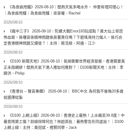
《為食麻甩騷》2026-08-10｜酷熱天氣多喝水外， 仲要有埋同理心！
｜為食麻甩騷｜為食麻甩騷｜梁家權、Rachel
2026/08/10
《瘋中三子》 2026-08-10︱陀螺大戰Error193玩成點？黃大仙上邨恐
怖血案，係嘈音係精神問題係房署責任嗎？下碧瑤灣持刀傷人，係巧合
定香港精神問題又爆發？｜主持：蔡浩樑、阿通、江少
2026/08/10
《D100 新聞天地》2026-08-10｜氣候衝擊世界經濟發展，香港需要真
正未雨綢繆！酷熱天氣下港人應如何應對？｜D100新聞天地｜主持：李
錦洪、Philip
2026/08/10
《香港台 – 聲音專欄》 2026-08-10｜ BBC中文 為何我不後悔20多歲
就選擇結紮
2026/08/10
《D100 上綱上線》2026-08-10｜香港史上最熱！上水飆至39.8度！中
暑竟唔算工傷？前線保障何在？林超英批：暑熱警告形同虛設！｜D100
上綱上線︱主持：黃冠斌、禮賢同學、Jack