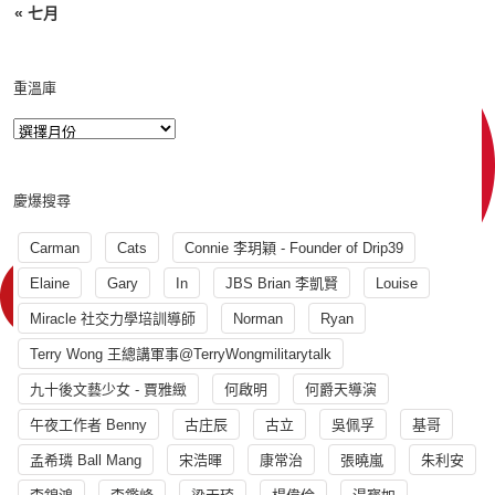
« 七月
重溫庫
慶爆搜尋
Carman
Cats
Connie 李玥穎 - Founder of Drip39
Elaine
Gary
In
JBS Brian 李凱賢
Louise
Miracle 社交力學培訓導師
Norman
Ryan
Terry Wong 王總講軍事@TerryWongmilitarytalk
九十後文藝少女 - 賈雅緻
何啟明
何爵天導演
午夜工作者 Benny
古庄辰
古立
吳佩孚
基哥
孟希璘 Ball Mang
宋浩暉
康常治
張曉嵐
朱利安