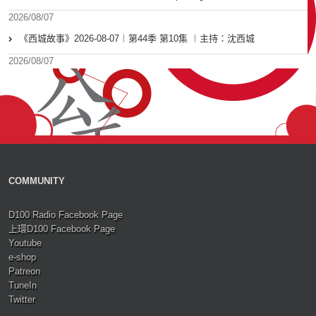
2026/08/07
《西城故事》2026-08-07︱第44季 第10集 ︱主持：沈西城
2026/08/07
COMMUNITY
D100 Radio Facebook Page
上環D100 Facebook Page
Youtube
e-shop
Patreon
TuneIn
Twitter