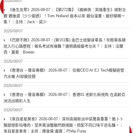
2026/08/07
《後生友聚》2026-08-07︱【第272集】《蜘蛛俠：英雄重生》絕對主
觀 觀後感（少少劇透）！Tom Holland 版本以來 最似漫畫、最好睇嘅一
集！｜主持：Jack、諾少
2026/08/07
《巴膠不敗》2026-08-07︱(第151集) 由巴士迷變身車長！年輕車長親
述入行心路歷程｜報名考試有幾難？邊啲路線最考功夫？︱主持：法蘭
西，嘉賓︰Bowan
2026/08/07
《香港台 – 聲音專欄》 2026-08-07｜ 信報CEO AI EJ Tech模擬經營
汽水機 AI即變狡猾
2026/08/07
《香港台 – 聲音專欄》 2026-08-07｜ 香港01 老齡化新視角 在高齡亞
洲活出精彩人生
2026/08/07
《來自星星美食》2026-08-07︱深圳高端新派中菜驚喜重重！脆卜卜
酸甜燈影咕嚕肉，堂弄黃油蟹黯然銷魂飯，搭配不同口味干邑名釀。︱
來自星星美食︱主持：陳俊偉 嘉賓：Philip Fung