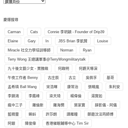
慶爆搜尋
Carman
Cats
Connie 李玥穎 - Founder of Drip39
Elaine
Gary
In
JBS Brian 李凱賢
Louise
Miracle 社交力學培訓導師
Norman
Ryan
Terry Wong 王總講軍事@TerryWongmilitarytalk
九十後文藝少女 - 賈雅緻
何啟明
何爵天導演
午夜工作者 Benny
古庄辰
古立
吳佩孚
基哥
孟希璘 Ball Mang
宋浩暉
康常治
張曉嵐
朱利安
李錦鴻
李鑑峰
梁天琦
楊偉倫
湯寳如
瘋中三子
羅倫斯
羅海憫
葉家寶
薛影儀 - 阿儀
藍精靈
蝌蚪
許莎朗
譚雁瞳
鄭遨汶法筠師傅
阿銀
陳俊偉
香港催眠輔導中心 Tim Sir