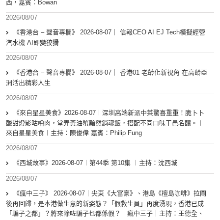
西，嘉賓︰Bowan
2026/08/07
《香港台 – 聲音專欄》 2026-08-07｜ 信報CEO AI EJ Tech模擬經營
汽水機 AI即變狡猾
2026/08/07
《香港台 – 聲音專欄》 2026-08-07｜ 香港01 老齡化新視角 在高齡亞
洲活出精彩人生
2026/08/07
《來自星星美食》2026-08-07︱深圳高端新派中菜驚喜重重！脆卜卜
酸甜燈影咕嚕肉，堂弄黃油蟹黯然銷魂飯，搭配不同口味干邑名釀。︱
來自星星美食︱主持：陳俊偉 嘉賓：Philip Fung
2026/08/07
《西城故事》2026-08-07︱第44季 第10集 ︱主持：沈西城
2026/08/07
《瘋中三子》 2026-08-07｜尖東《大富豪》、港島《檀島咖啡》拉閘
後再回歸，是本港做生意的新姿態？「假救生員」再度湧現，香港已成
「騙子之都」？將來除咗騙子乜都係假？｜瘋中三子｜主持：王德全、