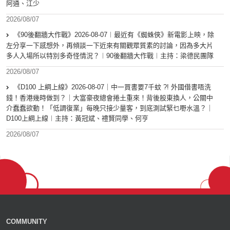
阿通、江少
2026/08/07
《90後翻牆大作戰》2026-08-07︱最近有《蜘蛛俠》新電影上映，除
左分享一下感想外，再傾談一下近來有關觀眾質素的討論，因為多大片
多人入場所以特別多奇怪情況？︱90後翻牆大作戰︱主持：梁德民團隊
2026/08/07
《D100 上綱上線》2026-08-07｜中一買書要7千蚊 ?! 外國借書唔洗
錢！香港幾時做到？｜大富豪夜總會捲土重來！背後股東換人，公關中
介蠢蠢欲動！「低調復業」每晚只接少量客，到底測試緊乜嘢水溫？｜
D100上綱上線︱主持：黃冠斌、禮賢同學、何亨
2026/08/07
COMMUNITY