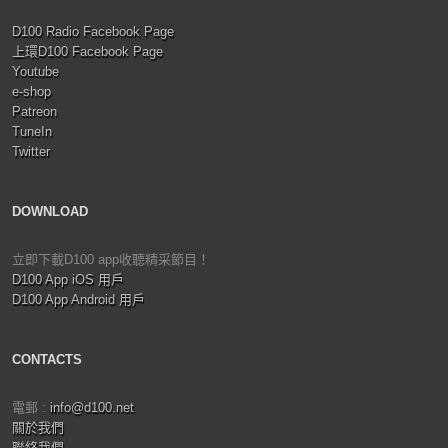
D100 Radio Facebook Page
上環D100 Facebook Page
Youtube
e-shop
Patreon
TuneIn
Twitter
DOWNLOAD
立即下載D100 app收聽精采節目！
D100 App iOS 用戶
D100 App Android 用戶
CONTACTS
電郵 :
info@d100.net
關於我們
聯絡我們