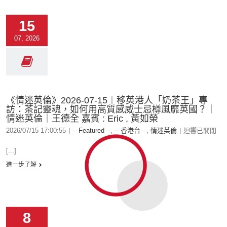
15
07, 2026
《情迷英倫》2026-07-15︱移英港人「奶茶王」專
訪：茶記靈魂，如何用高質感威士忌樽風靡英國？｜
情迷英倫｜王德全 嘉賓 : Eric , 黃如榮
2026/07/15 17:00:55
|
-- Featured --
,
-- 香港台 --
,
情迷英倫
|
迴響已關閉
[...]
進一步了解
8