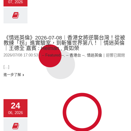
07, 2026
《情迷英倫》2026-07-08︱香港女將逆襲台灣！從被
教練「拐」進實驗室，到斬獲世界第八！｜情迷英倫
｜王德全 嘉賓 : Heiman , 黃如榮
2026/07/08 17:00:53
|
-- Featured --
,
-- 香港台 --
,
情迷英倫
|
迴響已關閉
[...]
進一步了解
24
06, 2026