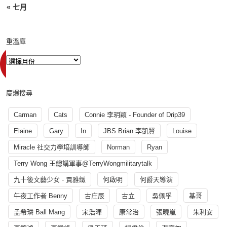
« 七月
重溫庫
慶爆搜尋
Carman
Cats
Connie 李玥穎 - Founder of Drip39
Elaine
Gary
In
JBS Brian 李凱賢
Louise
Miracle 社交力學培訓導師
Norman
Ryan
Terry Wong 王總講軍事@TerryWongmilitarytalk
九十後文藝少女 - 賈雅緻
何啟明
何爵天導演
午夜工作者 Benny
古庄辰
古立
吳佩孚
基哥
孟希璘 Ball Mang
宋浩暉
康常治
張曉嵐
朱利安