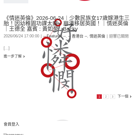
《情迷英倫》2026-06-24︱少數民族女17歲嫁港生三
胎！因幼稚園功課太癲，崩潰移居英國！｜情迷英倫
｜王德全 嘉賓 : 黃如榮 , Backy
2026/06/24 17:00:00
|
-- Featured --
,
-- 香港台 --
,
情迷英倫
|
迴響已關閉
[...]
進一步了解
下一個
1
2
3
會員登入
Username: