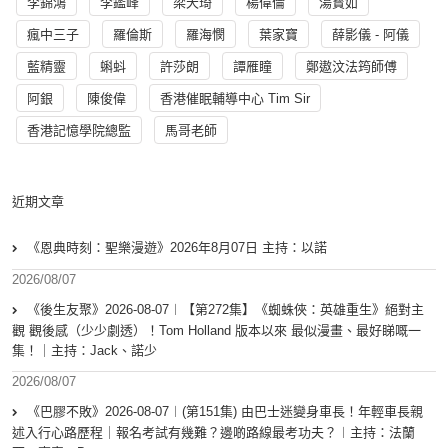
李錦鴻
李鑑峰
梁天琦
楊偉倫
湯寳如
瘋中三子
羅倫斯
羅海憫
葉家寶
薛影儀 - 阿儀
藍精靈
蝌蚪
許莎朗
譚雁瞳
鄭遨汶法筠師傅
阿銀
陳俊偉
香港催眠輔導中心 Tim Sir
香港記憶學院總監
馬哥老師
近期文章
《恩典時刻：聖樂漫遊》2026年8月07日 主持：以諾
2026/08/07
《後生友聚》2026-08-07︱【第272集】《蜘蛛俠：英雄重生》絕對主
觀 觀後感（少少劇透）！Tom Holland 版本以來 最似漫畫、最好睇嘅一
集！｜主持：Jack、諾少
2026/08/07
《巴膠不敗》2026-08-07︱(第151集) 由巴士迷變身車長！年輕車長親
述入行心路歷程｜報名考試有幾難？邊啲路線最考功夫？︱主持：法蘭