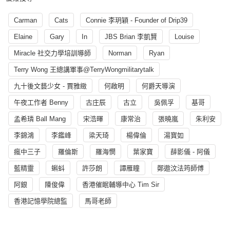
Carman
Cats
Connie 李玥穎 - Founder of Drip39
Elaine
Gary
In
JBS Brian 李凱賢
Louise
Miracle 社交力學培訓導師
Norman
Ryan
Terry Wong 王總講軍事@TerryWongmilitarytalk
九十後文藝少女 - 賈雅緻
何啟明
何爵天導演
午夜工作者 Benny
古庄辰
古立
吳佩孚
基哥
孟希璘 Ball Mang
宋浩暉
康常治
張曉嵐
朱利安
李錦鴻
李鑑峰
梁天琦
楊偉倫
湯寳如
瘋中三子
羅倫斯
羅海憫
葉家寶
薛影儀 - 阿儀
藍精靈
蝌蚪
許莎朗
譚雁瞳
鄭遨汶法筠師傅
阿銀
陳俊偉
香港催眠輔導中心 Tim Sir
香港記憶學院總監
馬哥老師