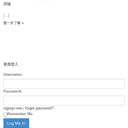
評論
[...]
進一步了解
會員登入
Username:
Password:
signup now
|
forgot password?
Remember Me