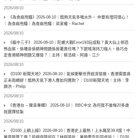
2026/08/10
《為食麻甩騷》2026-08-10｜酷熱天氣多喝水外， 仲要有埋同理心！
｜為食麻甩騷｜為食麻甩騷｜梁家權、Rachel
2026/08/10
《瘋中三子》 2026-08-10︱陀螺大戰Error193玩成點？黃大仙上邨恐
怖血案，係嘈音係精神問題係房署責任嗎？下碧瑤灣持刀傷人，係巧合
定香港精神問題又爆發？｜主持：蔡浩樑、阿通、江少
2026/08/10
《D100 新聞天地》2026-08-10｜氣候衝擊世界經濟發展，香港需要真
正未雨綢繆！酷熱天氣下港人應如何應對？｜D100新聞天地｜主持：李
錦洪、Philip
2026/08/10
《香港台 – 聲音專欄》 2026-08-10｜ BBC中文 為何我不後悔20多歲
就選擇結紮
2026/08/10
《D100 上綱上線》2026-08-10｜香港史上最熱！上水飆至39.8度！中
暑竟唔算工傷？前線保障何在？林超英批：暑熱警告形同虛設！｜D100