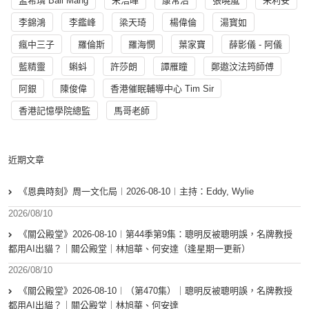
孟希璘 Ball Mang
宋浩暉
康常治
張曉嵐
朱利安
李錦鴻
李鑑峰
梁天琦
楊偉倫
湯寳如
瘋中三子
羅倫斯
羅海憫
葉家寶
薛影儀 - 阿儀
藍精靈
蝌蚪
許莎朗
譚雁瞳
鄭遨汶法筠師傅
阿銀
陳俊偉
香港催眠輔導中心 Tim Sir
香港記憶學院總監
馬哥老師
近期文章
《恩典時刻》周一文化局︱2026-08-10︱主持：Eddy, Wylie
2026/08/10
《關公殿堂》2026-08-10︱第44季第9集：聰明反被聰明誤，名牌教授
都用AI出貓？｜關公殿堂｜林旭華、何安達（逢星期一更新）
2026/08/10
《關公殿堂》2026-08-10︱（第470集）｜聰明反被聰明誤，名牌教授
都用AI出貓？｜關公殿堂｜林旭華、何安達