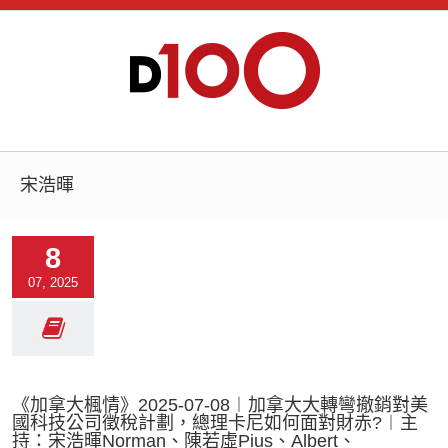
宋浩暉
8
07, 2025
《加拿大楓情》2025-07-08︱加拿大大轉彎撤銷對美
國科技公司徵稅計劃，總理卡尼如何面對財赤?︱主
持：宋浩暉Norman、陳若虛Pius、Albert、