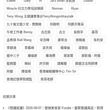
Elaine
Gary
In
JBS Brian 李凱賢
Louise
Miracle 社交力學培訓導師
Norman
Ryan
Terry Wong 王總講軍事@TerryWongmilitarytalk
九十後文藝少女 - 賈雅緻
何啟明
何爵天導演
午夜工作者 Benny
古庄辰
古立
吳佩孚
基哥
孟希璘 Ball Mang
宋浩暉
康常治
張曉嵐
朱利安
李錦鴻
李鑑峰
梁天琦
楊偉倫
湯寳如
瘋中三子
羅倫斯
羅海憫
葉家寶
薛影儀 - 阿儀
藍精靈
蝌蚪
許莎朗
譚雁瞳
鄭遨汶法筠師傅
阿銀
陳俊偉
香港催眠輔導中心 Tim Sir
香港記憶學院總監
馬哥老師
近期文章
《想講就講》2026-08-07｜要做美食家 Foodie，最緊要講真話，對得