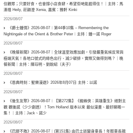
住觀眾；只要好食，也會撐小店食肆，希望佢哋能捱得住！｜主持：馬
溱禧 Heily, 莊韻澄 Xenia, 嘉賓：雅軒 Kinki
2026/08/07
《爵士鍾情》2026-08-07︱第44季10集 – Remembering the
Nightingale of the Orient & Brother Peter︱主持：鍾一諾 Roger
2026/08/07
《晚餐新聞》2026-08-07｜全球溫室效應加劇，引發嚴重氣候反常與
極端天氣！各地口號式的綠色出行、減少碳排，實際又做得到嗎？｜晚
餐新聞｜主持：陳珏明、劉銳紹（夫子）
2026/08/07
《恩典時刻：聖樂漫遊》2026年8月07日 主持：以諾
2026/08/07
《後生友聚》2026-08-07︱【第272集】《蜘蛛俠：英雄重生》絕對主
觀 觀後感（少少劇透）！Tom Holland 版本以來 最似漫畫、最好睇嘅一
集！｜主持：Jack、諾少
2026/08/07
《巴膠不敗》2026-08-07︱(第151集) 由巴士迷變身車長！年輕車長親