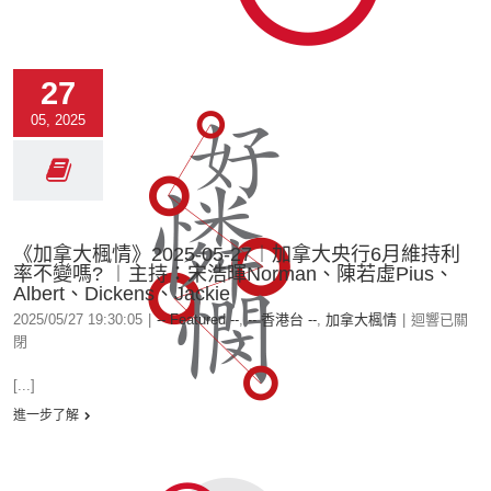
27
05, 2025
《加拿大楓情》2025-05-27︱加拿大央行6月維持利
率不變嗎? ︱主持：宋浩暉Norman、陳若虛Pius、
Albert、Dickens、Jackie
2025/05/27 19:30:05
|
-- Featured --
,
-- 香港台 --
,
加拿大楓情
|
迴響已關
閉
[...]
進一步了解