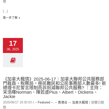
閉
[...]
進一步了解
17
06, 2025
《加拿大楓情》2025-06-17︱加拿大聯邦公共服務部
門裁員，稅務局，移民難民和公民事務部人數最多! 新
總理卡尼誓言限制而非削減聯邦公共服務? ︱主持：
宋浩暉Norman、陳若虛Pius、Albert、Dickens、
Jackie
2025/06/17 19:30:03
|
-- Featured --
,
-- 香港台 --
,
加拿大楓情
|
迴響已關
閉