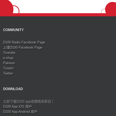
COMMUNITY
D100 Radio Facebook Page
上環D100 Facebook Page
Youtube
e-shop
Patreon
TuneIn
Twitter
DOWNLOAD
立即下載D100 app收聽精采節目！
D100 App iOS 用戶
D100 App Android 用戶