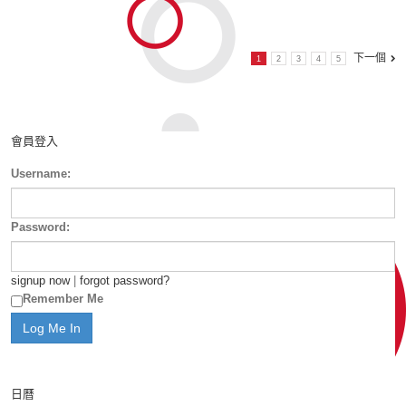
下一個
1
2
3
4
5
會員登入
Username:
Password:
signup now
|
forgot password?
Remember Me
日曆