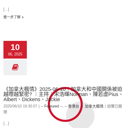
[...]
進一步了解
10
06, 2025
《加拿大楓情》2025-06-10︱加拿大和中國關係被迫
越嚟越緊密? ︱主持：宋浩暉Norman、陳若虛Pius、
Albert、Dickens、Jackie
2025/06/10 19:30:07
|
-- Featured --
,
-- 香港台 --
,
加拿大楓情
|
迴響已關
閉
[...]