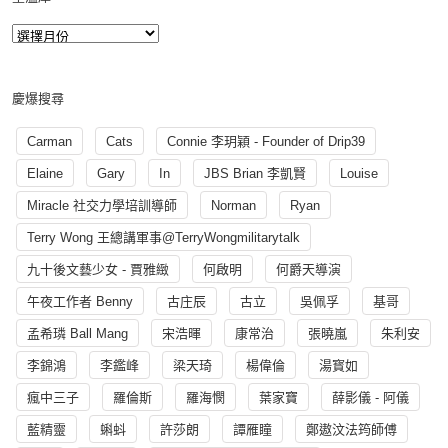
慶爆搜尋
Carman
Cats
Connie 李玥穎 - Founder of Drip39
Elaine
Gary
In
JBS Brian 李凱賢
Louise
Miracle 社交力學培訓導師
Norman
Ryan
Terry Wong 王總講軍事@TerryWongmilitarytalk
九十後文藝少女 - 賈雅緻
何啟明
何爵天導演
午夜工作者 Benny
古庄辰
古立
吳佩孚
基哥
孟希璘 Ball Mang
宋浩暉
康常治
張曉嵐
朱利安
李錦鴻
李鑑峰
梁天琦
楊偉倫
湯寳如
瘋中三子
羅倫斯
羅海憫
葉家寶
薛影儀 - 阿儀
藍精靈
蝌蚪
許莎朗
譚雁瞳
鄭遨汶法筠師傅