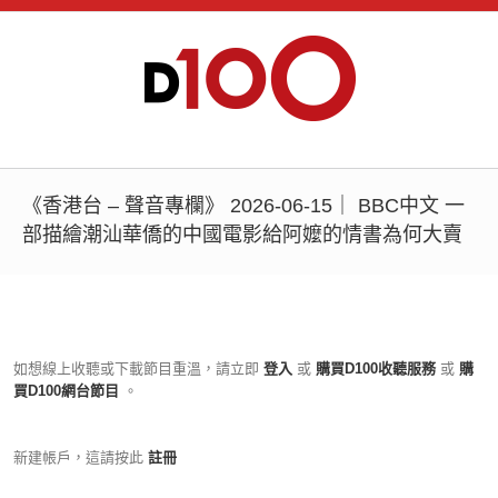
《香港台 – 聲音專欄》 2026-06-15｜ BBC中文 一
部描繪潮汕華僑的中國電影給阿嬤的情書為何大賣
如想線上收聽或下載節目重溫，請立即
登入
或
購買D100收聽服務
或
購
買D100網台節目
。
新建帳戶，這請按此
註冊