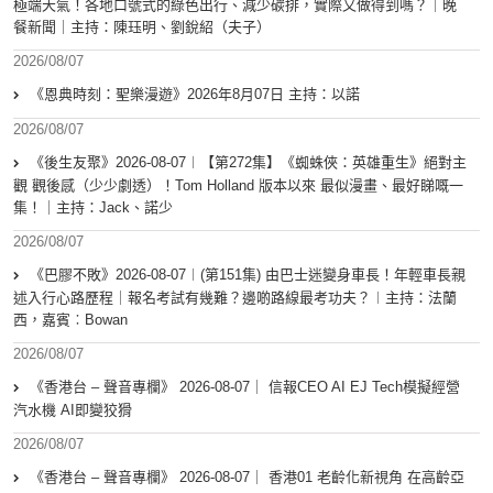
極端天氣！各地口號式的綠色出行、減少碳排，實際又做得到嗎？｜晚
餐新聞｜主持：陳珏明、劉銳紹（夫子）
2026/08/07
《恩典時刻：聖樂漫遊》2026年8月07日 主持：以諾
2026/08/07
《後生友聚》2026-08-07︱【第272集】《蜘蛛俠：英雄重生》絕對主
觀 觀後感（少少劇透）！Tom Holland 版本以來 最似漫畫、最好睇嘅一
集！｜主持：Jack、諾少
2026/08/07
《巴膠不敗》2026-08-07︱(第151集) 由巴士迷變身車長！年輕車長親
述入行心路歷程｜報名考試有幾難？邊啲路線最考功夫？︱主持：法蘭
西，嘉賓︰Bowan
2026/08/07
《香港台 – 聲音專欄》 2026-08-07｜ 信報CEO AI EJ Tech模擬經營
汽水機 AI即變狡猾
2026/08/07
《香港台 – 聲音專欄》 2026-08-07｜ 香港01 老齡化新視角 在高齡亞