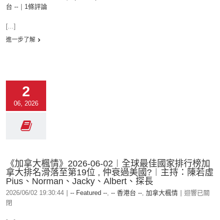
台 --
|
1條評論
[...]
進一步了解
2
06, 2026
《加拿大楓情》2026-06-02︱全球最佳國家排行榜加
拿大排名滑落至第19位 , 仲衰過美國?︱主持：陳若虛
Pius、Norman、Jacky、Albert、探長
2026/06/02 19:30:44
|
-- Featured --
,
-- 香港台 --
,
加拿大楓情
|
迴響已關
閉