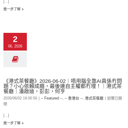
[...]
進一步了解
2
06, 2026
《港式茶餐廳》2026-06-02︱唔用腦全靠AI真係冇問
題？小心依賴成癮，最後連自主權都冇埋！｜港式茶
餐廳｜潘啟迪，彭彭，何亨
2026/06/02 19:00:56
|
-- Featured --
,
-- 香港台 --
,
港式茶餐廳
|
迴響已關
閉
[...]
進一步了解