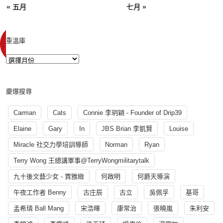
« 五月
七月 »
重溫庫
慶爆搜尋
Carman
Cats
Connie 李玥穎 - Founder of Drip39
Elaine
Gary
In
JBS Brian 李凱賢
Louise
Miracle 社交力學培訓導師
Norman
Ryan
Terry Wong 王總講軍事@TerryWongmilitarytalk
九十後文藝少女 - 賈雅緻
何啟明
何爵天導演
午夜工作者 Benny
古庄辰
古立
吳佩孚
基哥
孟希璘 Ball Mang
宋浩暉
康常治
張曉嵐
朱利安