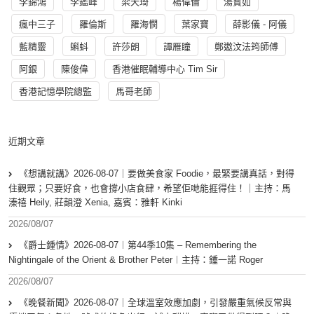
李錦鴻
李鑑峰
梁天琦
楊偉倫
湯寳如
瘋中三子
羅倫斯
羅海憫
葉家寶
薛影儀 - 阿儀
藍精靈
蝌蚪
許莎朗
譚雁瞳
鄭遨汶法筠師傅
阿銀
陳俊偉
香港催眠輔導中心 Tim Sir
香港記憶學院總監
馬哥老師
近期文章
《想講就講》2026-08-07｜要做美食家 Foodie，最緊要講真話，對得
住觀眾；只要好食，也會撐小店食肆，希望佢哋能捱得住！｜主持：馬
溱禧 Heily, 莊韻澄 Xenia, 嘉賓：雅軒 Kinki
2026/08/07
《爵士鍾情》2026-08-07︱第44季10集 – Remembering the
Nightingale of the Orient & Brother Peter︱主持：鍾一諾 Roger
2026/08/07
《晚餐新聞》2026-08-07｜全球溫室效應加劇，引發嚴重氣候反常與