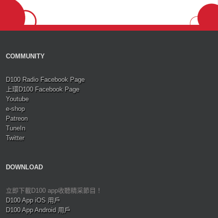
COMMUNITY
D100 Radio Facebook Page
上環D100 Facebook Page
Youtube
e-shop
Patreon
TuneIn
Twitter
DOWNLOAD
立即下載D100 app收聽精采節目！
D100 App iOS 用戶
D100 App Android 用戶