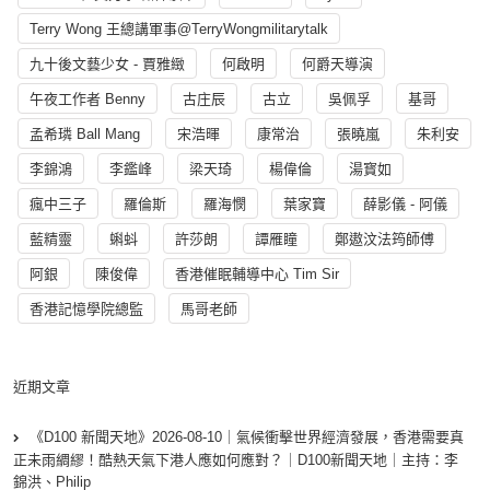
Terry Wong 王總講軍事@TerryWongmilitarytalk
九十後文藝少女 - 賈雅緻
何啟明
何爵天導演
午夜工作者 Benny
古庄辰
古立
吳佩孚
基哥
孟希璘 Ball Mang
宋浩暉
康常治
張曉嵐
朱利安
李錦鴻
李鑑峰
梁天琦
楊偉倫
湯寳如
瘋中三子
羅倫斯
羅海憫
葉家寶
薛影儀 - 阿儀
藍精靈
蝌蚪
許莎朗
譚雁瞳
鄭遨汶法筠師傅
阿銀
陳俊偉
香港催眠輔導中心 Tim Sir
香港記憶學院總監
馬哥老師
近期文章
《D100 新聞天地》2026-08-10｜氣候衝擊世界經濟發展，香港需要真
正未雨綢繆！酷熱天氣下港人應如何應對？｜D100新聞天地｜主持：李
錦洪、Philip