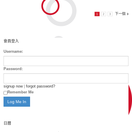
下一個
1
2
3
會員登入
Username:
Password:
signup now
|
forgot password?
Remember Me
日曆