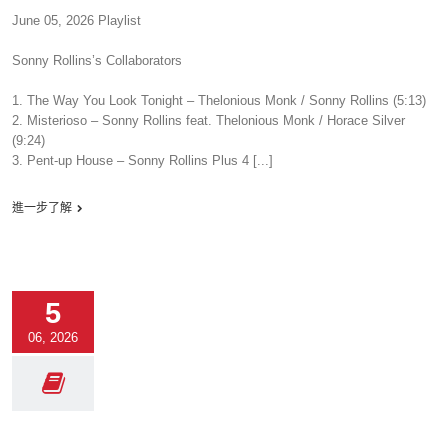
June 05, 2026 Playlist
Sonny Rollins’s Collaborators
1. The Way You Look Tonight – Thelonious Monk / Sonny Rollins (5:13)
2. Misterioso – Sonny Rollins feat. Thelonious Monk / Horace Silver
(9:24)
3. Pent-up House – Sonny Rollins Plus 4 [...]
進一步了解
5
06, 2026