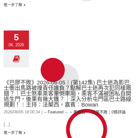
進一步了解
5
06, 2026
《巴膠不敗》2026-06-05︱(第142集) 巴士迷為影巴
士衝出馬路被撞責任誰負？點解巴士迷再次犯同樣嘅
錯？｜巴士煞車乘客暈倒車廂，乘客不滿被困私自開
逃生門，後果有幾大鑊？｜深入分析屯門區巴士路線
規劃！︱主持：法蘭西，嘉賓︰Bowan
2026/06/05 18:00:34
|
-- Featured --
,
-- 香港台 --
,
巴膠不敗
|
0條評論
[...]
進一步了解