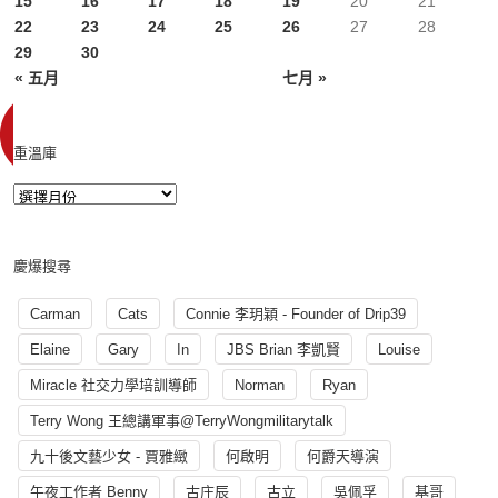
15
16
17
18
19
20
21
22
23
24
25
26
27
28
29
30
« 五月
七月 »
重溫庫
慶爆搜尋
Carman
Cats
Connie 李玥穎 - Founder of Drip39
Elaine
Gary
In
JBS Brian 李凱賢
Louise
Miracle 社交力學培訓導師
Norman
Ryan
Terry Wong 王總講軍事@TerryWongmilitarytalk
九十後文藝少女 - 賈雅緻
何啟明
何爵天導演
午夜工作者 Benny
古庄辰
古立
吳佩孚
基哥