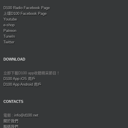
D100 Radio Facebook Page
上環D100 Facebook Page
Youtube
e-shop
Patreon
TuneIn
Twitter
DOWNLOAD
立即下載D100 app收聽精采節目！
D100 App iOS 用戶
D100 App Android 用戶
CONTACTS
電郵 :
info@d100.net
關於我們
聯絡我們