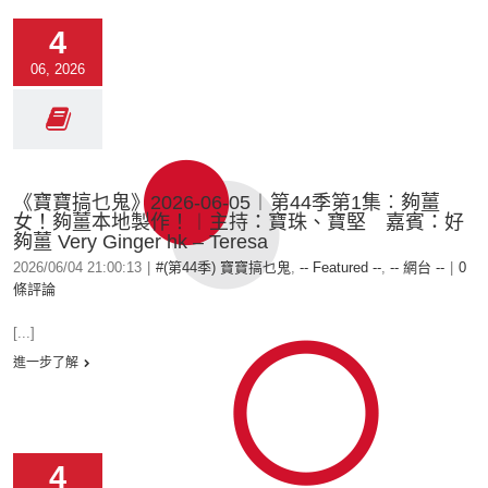
4
06, 2026
《寶寶搞乜鬼》2026-06-05︱第44季第1集︰夠薑
女！夠薑本地製作！︱主持：寶珠、寶堅 嘉賓：好
夠薑 Very Ginger hk – Teresa
2026/06/04 21:00:13
|
#(第44季) 寶寶搞乜鬼
,
-- Featured --
,
-- 網台 --
|
0
條評論
[...]
進一步了解
4