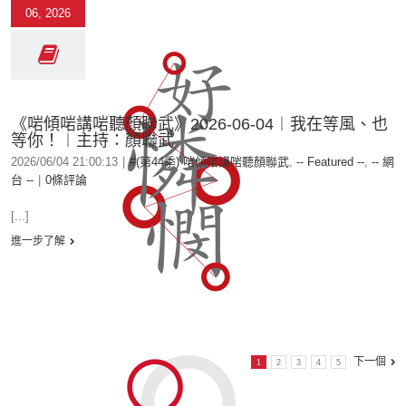
06, 2026
《啱傾啱講啱聽顏聯武》2026-06-04︱我在等風、也
等你！︱主持：顏聯武
2026/06/04 21:00:13
|
#(第44季) 啱傾啱講啱聽顏聯武
,
-- Featured --
,
-- 網
台 --
|
0條評論
[...]
進一步了解
下一個
1
2
3
4
5