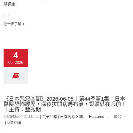
條評論
[...]
進一步了解
4
06, 2026
《日本咒怨凶間》2026-06-05︱第44季第1集：日本
醫院恐怖經歷，深夜拉開病房布簾，靈體就在眼前！
︱主持：藍秀朗
2026/06/04 21:00:35
|
#(第44季) 日本咒怨凶間
,
-- Featured --
,
-- 網台 --
|
0條評論