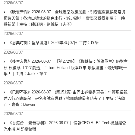
2026/08/07
《晚餐新聞》2026-08-07｜全球溫室效應加劇，引發嚴重氣候反常與
極端天氣！各地口號式的綠色出行、減少碳排，實際又做得到嗎？｜晚
餐新聞｜主持：陳珏明、劉銳紹（夫子）
2026/08/07
《恩典時刻：聖樂漫遊》2026年8月07日 主持：以諾
2026/08/07
《後生友聚》2026-08-07︱【第272集】《蜘蛛俠：英雄重生》絕對主
觀 觀後感（少少劇透）！Tom Holland 版本以來 最似漫畫、最好睇嘅一
集！｜主持：Jack、諾少
2026/08/07
《巴膠不敗》2026-08-07︱(第151集) 由巴士迷變身車長！年輕車長親
述入行心路歷程｜報名考試有幾難？邊啲路線最考功夫？︱主持：法蘭
西，嘉賓︰Bowan
2026/08/07
《香港台 – 聲音專欄》 2026-08-07｜ 信報CEO AI EJ Tech模擬經營
汽水機 AI即變狡猾