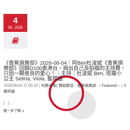
4
06, 2026
《香蕉俱樂部》2026-06-04︱阿Ben杜浚斌《香蕉俱
樂部》回歸D100香港台，捐出自己及拍檔的主持費，
只因一顆善良的愛心！︱主持：杜浚斌 Ben, 塔羅小
公主 Selina, Viola, 藍精靈
2026/06/04 21:00:18
|
#(第44季) 贊助節目 - 香蕉俱樂部
,
-- Featured --
|
0
條評論
[...]
進一步了解