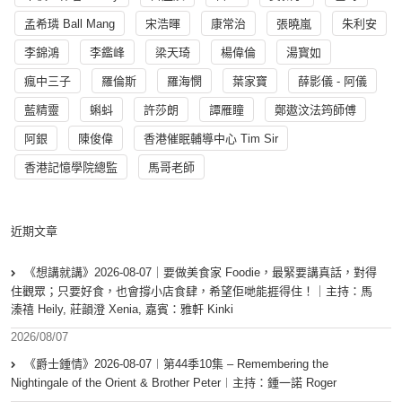
孟希璘 Ball Mang
宋浩暉
康常治
張曉嵐
朱利安
李錦鴻
李鑑峰
梁天琦
楊偉倫
湯寳如
瘋中三子
羅倫斯
羅海憫
葉家寶
薛影儀 - 阿儀
藍精靈
蝌蚪
許莎朗
譚雁瞳
鄭遨汶法筠師傅
阿銀
陳俊偉
香港催眠輔導中心 Tim Sir
香港記憶學院總監
馬哥老師
近期文章
《想講就講》2026-08-07｜要做美食家 Foodie，最緊要講真話，對得
住觀眾；只要好食，也會撐小店食肆，希望佢哋能捱得住！｜主持：馬
溱禧 Heily, 莊韻澄 Xenia, 嘉賓：雅軒 Kinki
2026/08/07
《爵士鍾情》2026-08-07︱第44季10集 – Remembering the
Nightingale of the Orient & Brother Peter︱主持：鍾一諾 Roger