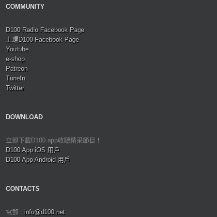
COMMUNITY
D100 Radio Facebook Page
上環D100 Facebook Page
Youtube
e-shop
Patreon
TuneIn
Twitter
DOWNLOAD
立即下載D100 app收聽精采節目！
D100 App iOS 用戶
D100 App Android 用戶
CONTACTS
電郵 :
info@d100.net