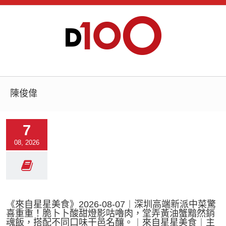
陳俊偉
7
08, 2026
《來自星星美食》2026-08-07︱深圳高端新派中菜驚
喜重重！脆卜卜酸甜燈影咕嚕肉，堂弄黃油蟹黯然銷
魂飯，搭配不同口味干邑名釀。︱來自星星美食︱主