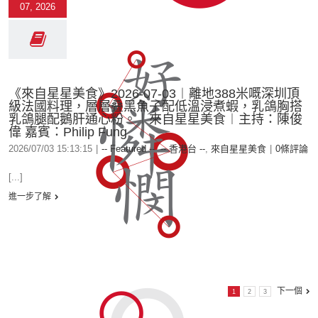
07, 2026
《來自星星美食》2026-07-03︱離地388米嘅深圳頂
級法國料理，層層叠黑魚子配低溫浸煮蝦，乳鴿胸搭
乳鴿腿配鵝肝通心粉。︱來自星星美食︱主持：陳俊
偉 嘉賓：Philip Fung
2026/07/03 15:13:15
|
-- Featured --
,
-- 香港台 --
,
來自星星美食
|
0條評論
[...]
進一步了解
下一個
1
2
3