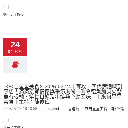
[...]
進一步了解
24
07, 2026
《來自星星美食》2026-07-24︱專攻十四代清酒嘅割
烹店！滿滿京都情懷與季節風尚、時令鱧魚加炭火鮎
魚冇得輸、燒甘目鯛及串燒雞心勁回味。︱來自星星
美食︱主持：陳俊偉
2026/07/24 16:18:36
|
-- Featured --
,
-- 香港台 --
,
來自星星美食
|
0條評論
[...]