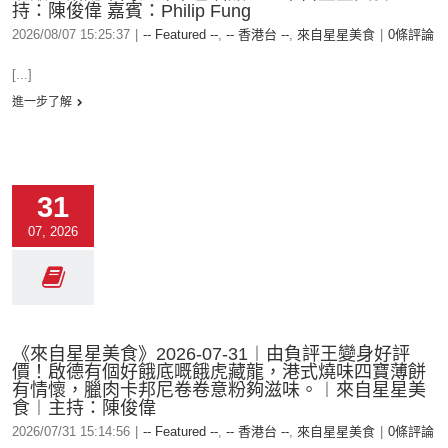
持：陳俊偉 嘉賓：Philip Fung
2026/08/07 15:25:37
|
-- Featured --
,
-- 香港台 --
,
來自星星美食
|
0條評論
[...]
進一步了解
31
07, 2026
《來自星星美食》2026-07-31︱由負評王變身好評
價！啟德有個好餓底嘅餓虎藏龍，港式燒味四寶薄餅
有情懷，臘肉卡邦尼卷卷意粉夠滋味。︱來自星星美
食︱主持：陳俊偉
2026/07/31 15:14:56
|
-- Featured --
,
-- 香港台 --
,
來自星星美食
|
0條評論