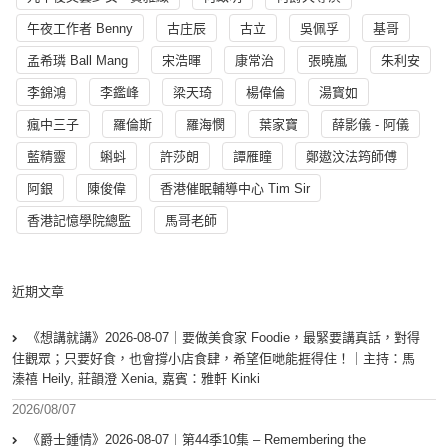
午夜工作者 Benny
古庄辰
古立
吳佩孚
基哥
孟希璘 Ball Mang
宋浩暉
康常治
張曉嵐
朱利安
李錦鴻
李鑑峰
梁天琦
楊偉倫
湯寳如
瘋中三子
羅倫斯
羅海憫
葉家寶
薛影儀 - 阿儀
藍精靈
蝌蚪
許莎朗
譚雁瞳
鄭遨汶法筠師傅
阿銀
陳俊偉
香港催眠輔導中心 Tim Sir
香港記憶學院總監
馬哥老師
近期文章
《想講就講》2026-08-07｜要做美食家 Foodie，最緊要講真話，對得
住觀眾；只要好食，也會撐小店食肆，希望佢哋能捱得住！｜主持：馬
溱禧 Heily, 莊韻澄 Xenia, 嘉賓：雅軒 Kinki
2026/08/07
《爵士鍾情》2026-08-07︱第44季10集 – Remembering the