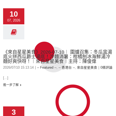
10
07, 2026
《來自星星美食》2026-07-10︱ 圍爐召集：冬瓜盅湯
底火拼西瓜爵士湯底！冷麵消暑：柑橘刨冰海鮮湯冷
麵好爽快呀！︱來自星星美食︱主持：陳俊偉
2026/07/10 15:13:14
|
-- Featured --
,
-- 香港台 --
,
來自星星美食
|
0條評論
[...]
進一步了解
3