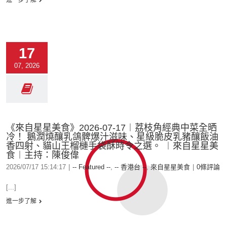
進一步了解
17
07, 2026
《來自星星美食》2026-07-17︱荔枝角經典中菜全晒
冷！ 鵝潤燒釀乳鴿髀爆汁滋味、星級脆皮乳豬釀飯油
香四射、貓山王榴槤手袋酥時令之選。 ︱來自星星美
食︱主持：陳俊偉
2026/07/17 15:14:17
|
-- Featured --
,
-- 香港台 --
,
來自星星美食
|
0條評論
[...]
進一步了解