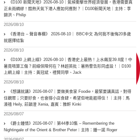
《D100 新聞天地》2026-08-10｜氣候衝擊世界經濟發展，香港需要真
正未雨綢繆！酷熱天氣下港人應如何應對？｜D100新聞天地｜主持：李
錦洪、Philip
2026/08/10
《香港台 – 聲音專欄》 2026-08-10｜ BBC中文 為何我不後悔20多歲
就選擇結紮
2026/08/10
《D100 上綱上線》2026-08-10｜香港史上最熱！上水飆至39.8度！中
暑竟唔算工傷？前線保障何在？林超英批：暑熱警告形同虛設！｜D100
上綱上線︱主持：黃冠斌、禮賢同學、Jack
2026/08/10
《想講就講》2026-08-07｜要做美食家 Foodie，最緊要講真話，對得
住觀眾；只要好食，也會撐小店食肆，希望佢哋能捱得住！｜主持：馬
溱禧 Heily, 莊韻澄 Xenia, 嘉賓：雅軒 Kinki
2026/08/07
《爵士鍾情》2026-08-07︱第44季10集 – Remembering the
Nightingale of the Orient & Brother Peter︱主持：鍾一諾 Roger
2026/08/07