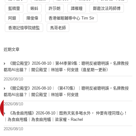
藍精靈
蝌蚪
許莎朗
譚雁瞳
鄭遨汶法筠師傅
阿銀
陳俊偉
香港催眠輔導中心 Tim Sir
香港記憶學院總監
馬哥老師
近期文章
《關公殿堂》2026-08-10︱第44季第9集：聰明反被聰明誤，名牌教授
都用AI出貓？｜關公殿堂｜林旭華、何安達（逢星期一更新）
2026/08/10
《關公殿堂》2026-08-10︱（第470集）｜聰明反被聰明誤，名牌教授
都用AI出貓？｜關公殿堂｜林旭華、何安達
2026/08/10
《為食麻甩騷》2026-08-10｜酷熱天氣多喝水外， 仲要有埋同理心！
｜為食麻甩騷｜為食麻甩騷｜梁家權、Rachel
2026/08/10