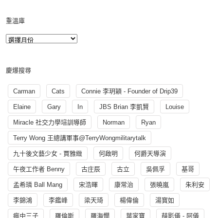
重溫庫
慶爆搜尋
Carman
Cats
Connie 李玥穎 - Founder of Drip39
Elaine
Gary
In
JBS Brian 李凱賢
Louise
Miracle 社交力學培訓導師
Norman
Ryan
Terry Wong 王總講軍事@TerryWongmilitarytalk
九十後文藝少女 - 賈雅緻
何啟明
何爵天導演
午夜工作者 Benny
古庄辰
古立
吳佩孚
基哥
孟希璘 Ball Mang
宋浩暉
康常治
張曉嵐
朱利安
李錦鴻
李鑑峰
梁天琦
楊偉倫
湯寳如
瘋中三子
羅倫斯
羅海憫
葉家寶
薛影儀 - 阿儀