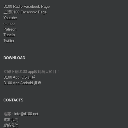
D100 Radio Facebook Page
上環D100 Facebook Page
Youtube
e-shop
Patreon
TuneIn
Twitter
DOWNLOAD
立即下載D100 app收聽精采節目！
D100 App iOS 用戶
D100 App Android 用戶
CONTACTS
電郵 :
info@d100.net
關於我們
聯絡我們