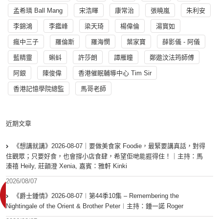
孟希璘 Ball Mang
宋浩暉
康常治
張曉嵐
朱利安
李錦鴻
李鑑峰
梁天琦
楊偉倫
湯寳如
瘋中三子
羅倫斯
羅海憫
葉家寶
薛影儀 - 阿儀
藍精靈
蝌蚪
許莎朗
譚雁瞳
鄭遨汶法筠師傅
阿銀
陳俊偉
香港催眠輔導中心 Tim Sir
香港記憶學院總監
馬哥老師
近期文章
《想講就講》2026-08-07｜要做美食家 Foodie，最緊要講真話，對得
住觀眾；只要好食，也會撐小店食肆，希望佢哋能捱得住！｜主持：馬
溱禧 Heily, 莊韻澄 Xenia, 嘉賓：雅軒 Kinki
2026/08/07
《爵士鍾情》2026-08-07︱第44季10集 – Remembering the
Nightingale of the Orient & Brother Peter︱主持：鍾一諾 Roger