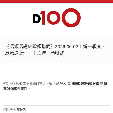
《啱傾啱講啱聽顏聯武》2026-06-02︱新一季度、
感激遇上你！︱主持：顏聯武
如想線上收聽或下載節目重溫，請立即
登入
或
購買D100收聽服務
或
購
買D100網台節目
。
相關搜尋:
顏聯武