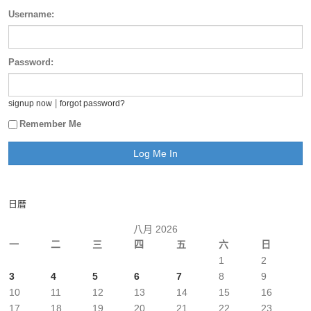
Username:
Password:
|
signup now
forgot password?
Remember Me
日曆
八月 2026
一
二
三
四
五
六
日
1
2
3
4
5
6
7
8
9
10
11
12
13
14
15
16
17
18
19
20
21
22
23