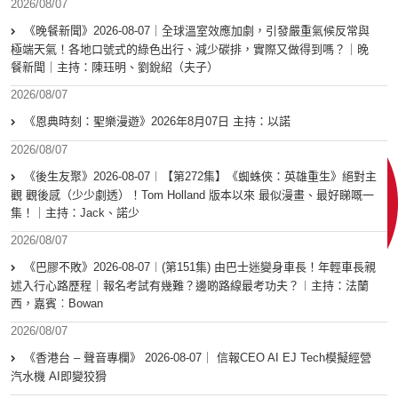
2026/08/07
《晚餐新聞》2026-08-07｜全球溫室效應加劇，引發嚴重氣候反常與
極端天氣！各地口號式的綠色出行、減少碳排，實際又做得到嗎？｜晚
餐新聞｜主持：陳珏明、劉銳紹（夫子）
2026/08/07
《恩典時刻：聖樂漫遊》2026年8月07日 主持：以諾
2026/08/07
《後生友聚》2026-08-07︱【第272集】《蜘蛛俠：英雄重生》絕對主
觀 觀後感（少少劇透）！Tom Holland 版本以來 最似漫畫、最好睇嘅一
集！｜主持：Jack、諾少
2026/08/07
《巴膠不敗》2026-08-07︱(第151集) 由巴士迷變身車長！年輕車長親
述入行心路歷程｜報名考試有幾難？邊啲路線最考功夫？︱主持：法蘭
西，嘉賓︰Bowan
2026/08/07
《香港台 – 聲音專欄》 2026-08-07｜ 信報CEO AI EJ Tech模擬經營
汽水機 AI即變狡猾