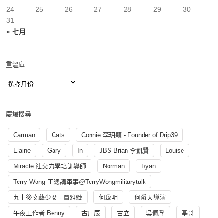
24
25
26
27
28
29
30
31
« 七月
重溫庫
慶爆搜尋
Carman
Cats
Connie 李玥穎 - Founder of Drip39
Elaine
Gary
In
JBS Brian 李凱賢
Louise
Miracle 社交力學培訓導師
Norman
Ryan
Terry Wong 王總講軍事@TerryWongmilitarytalk
九十後文藝少女 - 賈雅緻
何啟明
何爵天導演
午夜工作者 Benny
古庄辰
古立
吳佩孚
基哥