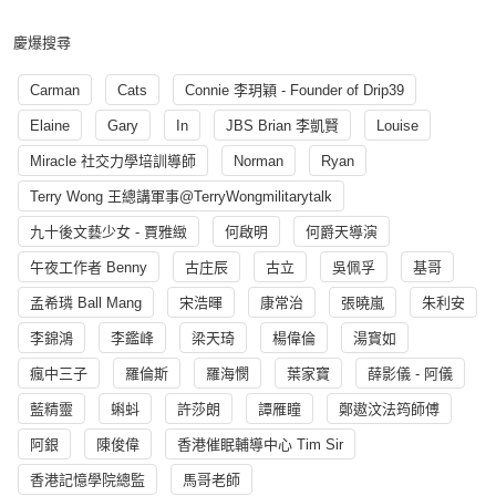
慶爆搜尋
Carman
Cats
Connie 李玥穎 - Founder of Drip39
Elaine
Gary
In
JBS Brian 李凱賢
Louise
Miracle 社交力學培訓導師
Norman
Ryan
Terry Wong 王總講軍事@TerryWongmilitarytalk
九十後文藝少女 - 賈雅緻
何啟明
何爵天導演
午夜工作者 Benny
古庄辰
古立
吳佩孚
基哥
孟希璘 Ball Mang
宋浩暉
康常治
張曉嵐
朱利安
李錦鴻
李鑑峰
梁天琦
楊偉倫
湯寳如
瘋中三子
羅倫斯
羅海憫
葉家寶
薛影儀 - 阿儀
藍精靈
蝌蚪
許莎朗
譚雁瞳
鄭遨汶法筠師傅
阿銀
陳俊偉
香港催眠輔導中心 Tim Sir
香港記憶學院總監
馬哥老師