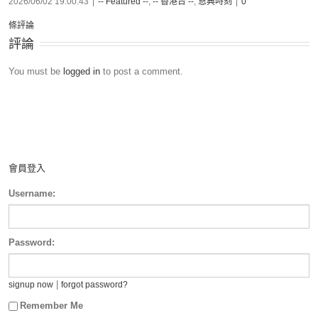
2026/06/02 19:00:43
|
-- Featured --
,
-- 香港台 --
,
恩典時刻
|
0
條評論
評論
You must be
logged in
to post a comment.
會員登入
Username:
Password:
|
signup now
forgot password?
Remember Me