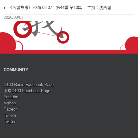
《西城故事》2026-08-07︱第44季 第10集 ︱主持：沈西城
2026/08/07
COMMUNITY
D100 Radio Facebook Page
上環D100 Facebook Page
Youtube
e-shop
Patreon
TuneIn
Twitter