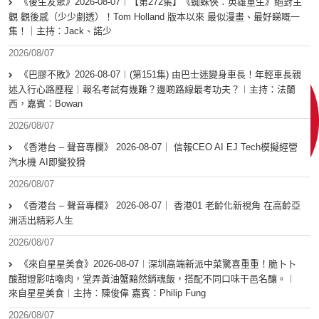
《後生友聚》2026-08-07︱【第272集】《蜘蛛俠：英雄重生》絕對主
觀 觀後感（少少劇透）！Tom Holland 版本以來 最似漫畫、最好睇嘅一
集！｜主持：Jack、諾少
2026/08/07
《巴膠不敗》2026-08-07︱(第151集) 由巴士迷變身車長！年輕車長親
述入行心路歷程｜報名考試有幾難？邊啲路線最考功夫？︱主持：法蘭
西，嘉賓︰Bowan
2026/08/07
《香港台 – 聲音專欄》 2026-08-07｜ 信報CEO AI EJ Tech模擬經營
汽水機 AI即變狡猾
2026/08/07
《香港台 – 聲音專欄》 2026-08-07｜ 香港01 老齡化新視角 在高齡亞
洲活出精彩人生
2026/08/07
《來自星星美食》2026-08-07︱深圳高端新派中菜驚喜重重！脆卜卜
酸甜燈影咕嚕肉，堂弄黃油蟹黯然銷魂飯，搭配不同口味干邑名釀。︱
來自星星美食︱主持：陳俊偉 嘉賓：Philip Fung
2026/08/07