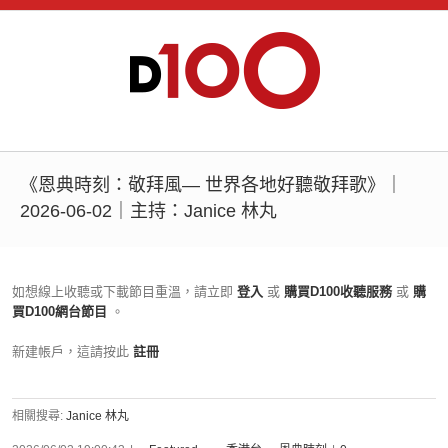
《恩典時刻：敬拜風— 世界各地好聽敬拜歌》｜
2026-06-02｜主持：Janice 林丸
如想線上收聽或下載節目重溫，請立即
登入
或
購買D100收聽服務
或
購
買D100網台節目
。
新建帳戶，這請按此
註冊
相關搜尋:
Janice 林丸