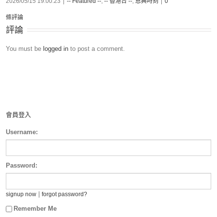
2026/05/15 19:00:23
|
-- Featured --
,
-- 香港台 --
,
恩典時刻
|
0
條評論
評論
You must be
logged in
to post a comment.
會員登入
Username:
Password:
|
signup now
forgot password?
Remember Me