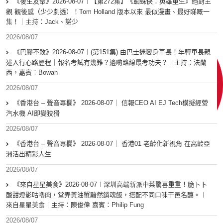
《後生友聚》2026-08-07︱【第272集】《蜘蛛俠：英雄重生》絕對主
觀 觀後感（少少劇透）！Tom Holland 版本以來 最似漫畫、最好睇嘅一
集！｜主持：Jack、諾少
2026/08/07
《巴膠不敗》2026-08-07︱(第151集) 由巴士迷變身車長！年輕車長親
述入行心路歷程｜報名考試有幾難？邊啲路線最考功夫？︱主持：法蘭
西，嘉賓︰Bowan
2026/08/07
《香港台 – 聲音專欄》 2026-08-07｜ 信報CEO AI EJ Tech模擬經營
汽水機 AI即變狡猾
2026/08/07
《香港台 – 聲音專欄》 2026-08-07｜ 香港01 老齡化新視角 在高齡亞
洲活出精彩人生
2026/08/07
《來自星星美食》2026-08-07︱深圳高端新派中菜驚喜重重！脆卜卜
酸甜燈影咕嚕肉，堂弄黃油蟹黯然銷魂飯，搭配不同口味干邑名釀。︱
來自星星美食︱主持：陳俊偉 嘉賓：Philip Fung
2026/08/07