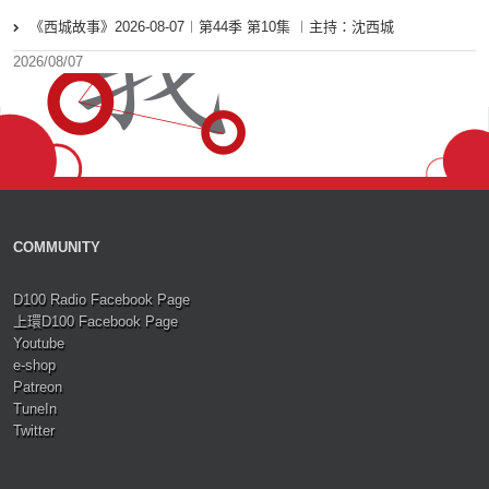
《西城故事》2026-08-07︱第44季 第10集 ︱主持：沈西城
2026/08/07
COMMUNITY
D100 Radio Facebook Page
上環D100 Facebook Page
Youtube
e-shop
Patreon
TuneIn
Twitter