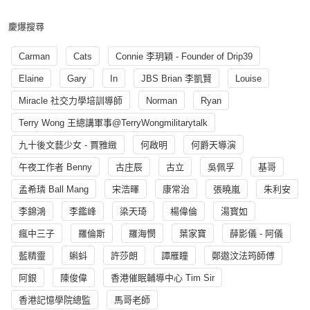
慶爆搜尋
Carman
Cats
Connie 李玥穎 - Founder of Drip39
Elaine
Gary
In
JBS Brian 李凱賢
Louise
Miracle 社交力學培訓導師
Norman
Ryan
Terry Wong 王總講軍事@TerryWongmilitarytalk
九十後文藝少女 - 賈雅緻
何啟明
何爵天導演
午夜工作者 Benny
古庄辰
古立
吳佩孚
基哥
孟希璘 Ball Mang
宋浩暉
康常治
張曉嵐
朱利安
李錦鴻
李鑑峰
梁天琦
楊偉倫
湯寳如
瘋中三子
羅倫斯
羅海憫
葉家寶
薛影儀 - 阿儀
藍精靈
蝌蚪
許莎朗
譚雁瞳
鄭遨汶法筠師傅
阿銀
陳俊偉
香港催眠輔導中心 Tim Sir
香港記憶學院總監
馬哥老師