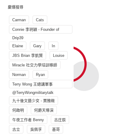
慶爆搜尋
Carman
Cats
Connie 李玥穎 - Founder of
Drip39
Elaine
Gary
In
JBS Brian 李凱賢
Louise
Miracle 社交力學培訓導師
Norman
Ryan
Terry Wong 王總講軍事
@TerryWongmilitarytalk
九十後文藝少女 - 賈雅緻
何啟明
何爵天導演
午夜工作者 Benny
古庄辰
古立
吳佩孚
基哥