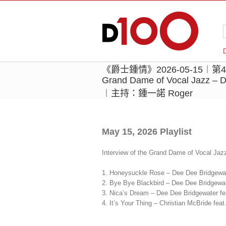
《爵士鍾情》2026-05-15︱第43季11
Grand Dame of Vocal Jazz – D
︱主持：鍾一諾 Roger
May 15, 2026 Playlist
Interview of the Grand Dame of Vocal Jaz
1. Honeysuckle Rose – Dee Dee Bridgewate
2. Bye Bye Blackbird – Dee Dee Bridgewa
3. Nica’s Dream – Dee Dee Bridgewater fea
4. It’s Your Thing – Christian McBride fea