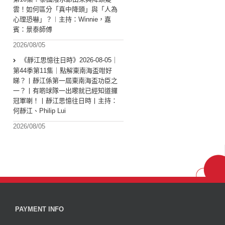
雲！如何區分「真中降頭」與「人為
心理恐嚇」？︱主持：Winnie，嘉
賓：景泰師傅
2026/08/05
《靜江思憶往日時》2026-08-05｜
第44季第11集｜點解東南海盃咁好
睇？丨靜江係第一屆東南海盃功臣之
一？丨有啲球隊一出嚟就已經知道攞
冠軍喇！丨靜江思憶往日時丨主持：
何靜江、Philip Lui
2026/08/05
PAYMENT INFO