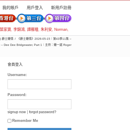
我的賬戶
用戶登入
新用戶註冊
葉家寶
,
李錦鴻
,
譚雁瞳
,
朱利安
,
Norman
,
季) 爵士鍾情
《爵士鍾情》2026-05-15︱第43季11集 –
Jazz – Dee Dee Bridgewater, Part 1︱主持：鍾一諾 Roger
會員登入
Username:
Password:
|
signup now
forgot password?
Remember Me