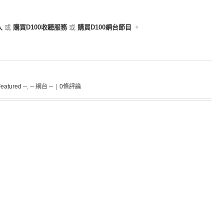
入
或
購買D100收聽服務
或
購買D100網台節目
。
Featured --
,
-- 網台 --
|
0條評論