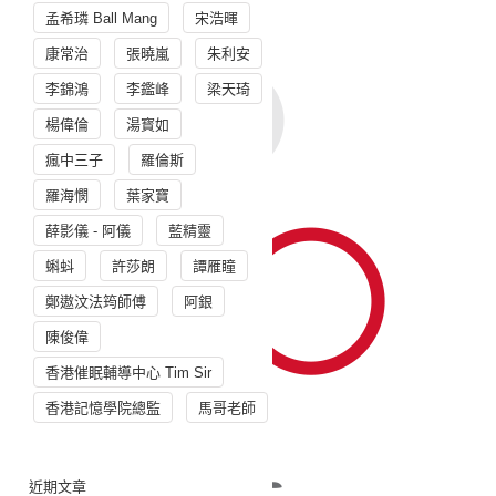
孟希璘 Ball Mang
宋浩暉
康常治
張曉嵐
朱利安
李錦鴻
李鑑峰
梁天琦
楊偉倫
湯寳如
瘋中三子
羅倫斯
羅海憫
葉家寶
薛影儀 - 阿儀
藍精靈
蝌蚪
許莎朗
譚雁瞳
鄭遨汶法筠師傅
阿銀
陳俊偉
香港催眠輔導中心 Tim Sir
香港記憶學院總監
馬哥老師
近期文章