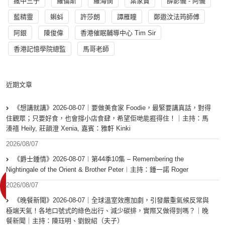
瘋中三子
羅倫斯
羅海憫
葉家寶
薛影儀 - 阿儀
藍精靈
蝌蚪
許莎朗
譚雁瞳
鄭遨汶法筠師傅
阿銀
陳俊偉
香港催眠輔導中心 Tim Sir
香港記憶學院總監
馬哥老師
近期文章
《想講就講》2026-08-07｜要做美食家 Foodie，最緊要講真話，對得
住觀眾；只要好食，也會撐小店食肆，希望佢哋能捱得住！｜主持：馬
溱禧 Heily, 莊韻澄 Xenia, 嘉賓：雅軒 Kinki
2026/08/07
《爵士鍾情》2026-08-07︱第44季10集 – Remembering the
Nightingale of the Orient & Brother Peter︱主持：鍾一諾 Roger
2026/08/07
《晚餐新聞》2026-08-07｜全球溫室效應加劇，引發嚴重氣候反常與
極端天氣！各地口號式的綠色出行、減少碳排，實際又做得到嗎？｜晚
餐新聞｜主持：陳珏明、劉銳紹（夫子）