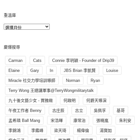
重溫庫
慶爆搜尋
Carman
Cats
Connie 李玥穎 - Founder of Drip39
Elaine
Gary
In
JBS Brian 李凱賢
Louise
Miracle 社交力學培訓導師
Norman
Ryan
Terry Wong 王總講軍事@TerryWongmilitarytalk
九十後文藝少女 - 賈雅緻
何啟明
何爵天導演
午夜工作者 Benny
古庄辰
古立
吳佩孚
基哥
孟希璘 Ball Mang
宋浩暉
康常治
張曉嵐
朱利安
李錦鴻
李鑑峰
梁天琦
楊偉倫
湯寳如