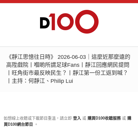
《靜江思憶往日時》 2026-06-03｜這麼近那麼遠的
高陞戲院丨嗰啲所謂足球Fans丨靜江回應網民提問
丨旺角街市最反映民生？丨靜江第一份工返到喊？
丨主持：何靜江、Philip Lui
如想線上收聽或下載節目重溫，請立即
登入
或
購買D100收聽服務
或
購
買D100網台節目
。