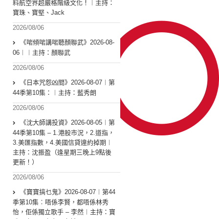
料航空界超嚴格階級文化！︱主持：
寶珠、寶堅、Jack
2026/08/06
《啱傾啱講啱聽顏聯武》2026-08-
06︱︱主持：顏聯武
2026/08/06
《日本咒怨凶間》2026-08-07︱第
44季第10集：︱主持：藍秀朗
2026/08/06
《沈大師講投資》2026-08-05︱第
44季第10集 – 1.港股市況，2.道指，
3.美匯指數，4.美國信貸違約掉期︱
主持：沈振盈（逢星期三晚上9點後
更新！）
2026/08/06
《寶寶搞乜鬼》2026-08-07︱第44
季第10集︰唔係李賢，都唔係林秀
怡，佢係獨立歌手 – 李然︱主持：寶