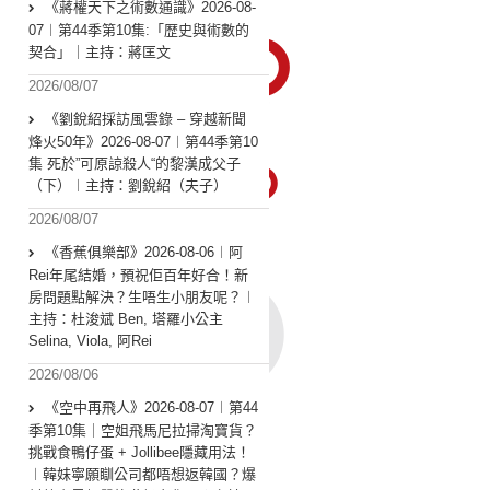
《蔣權天下之術數通識》2026-08-
07︱第44季第10集:「歴史與術數的
契合」｜主持：蔣匡文
2026/08/07
《劉銳紹採訪風雲錄 – 穿越新聞
烽火50年》2026-08-07︱第44季第10
集 死於”可原諒殺人“的黎漢成父子
（下）︱主持：劉銳紹（夫子）
2026/08/07
《香蕉俱樂部》2026-08-06︱阿
Rei年尾結婚，預祝佢百年好合！新
房問題點解決？生唔生小朋友呢？︱
主持：杜浚斌 Ben, 塔羅小公主
Selina, Viola, 阿Rei
2026/08/06
《空中再飛人》2026-08-07︱第44
季第10集｜空姐飛馬尼拉掃淘寶貨？
挑戰食鴨仔蛋 + Jollibee隱藏用法！
︱韓妹寧願瞓公司都唔想返韓國？爆