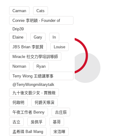
Carman
Cats
Connie 李玥穎 - Founder of
Drip39
Elaine
Gary
In
JBS Brian 李凱賢
Louise
Miracle 社交力學培訓導師
Norman
Ryan
Terry Wong 王總講軍事
@TerryWongmilitarytalk
九十後文藝少女 - 賈雅緻
何啟明
何爵天導演
午夜工作者 Benny
古庄辰
古立
吳佩孚
基哥
孟希璘 Ball Mang
宋浩暉