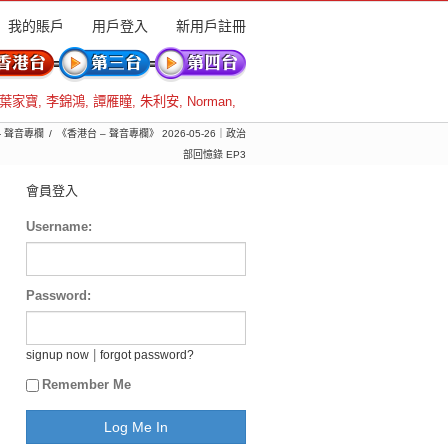
我的賬戶
用戶登入
新用戶註冊
葉家寶
,
李錦鴻
,
譚雁瞳
,
朱利安
,
Norman
,
- 聲音專欄
《香港台 – 聲音專欄》 2026-05-26｜政治
部回憶錄 EP3
會員登入
Username:
Password:
|
signup now
forgot password?
Remember Me