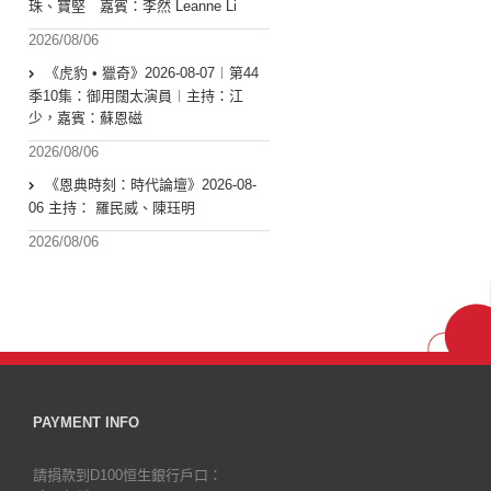
珠、寶堅 嘉賓：李然 Leanne Li
2026/08/06
《虎豹 • 獵奇》2026-08-07︱第44
季10集：御用闊太演員︱主持：江
少，嘉賓：蘇恩磁
2026/08/06
《恩典時刻：時代論壇》2026-08-
06 主持： 羅民威、陳珏明
2026/08/06
PAYMENT INFO
請捐款到D100恒生銀行戶口：