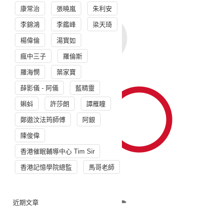
康常治
張曉嵐
朱利安
李錦鴻
李鑑峰
梁天琦
楊偉倫
湯寳如
瘋中三子
羅倫斯
羅海憫
葉家寶
薛影儀 - 阿儀
藍精靈
蝌蚪
許莎朗
譚雁瞳
鄭遨汶法筠師傅
阿銀
陳俊偉
香港催眠輔導中心 Tim Sir
香港記憶學院總監
馬哥老師
近期文章