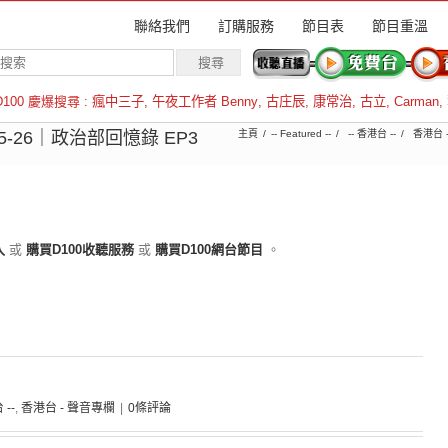
聯絡我們
訂購服務
節目表
節目重溫
D100 慶爆搜尋 :
瘋中三子
,
午夜工作者 Benny
,
古庄辰
,
康常治
,
古立
,
Carman
,
羅倫斯
05-26｜政治部回憶錄 EP3
主頁
-- Featured --
-- 香港台 --
香港台 
入
或
購買D100收聽服務
或
購買D100網台節目
。
 --
,
香港台 - 聲音專欄
|
0條評論