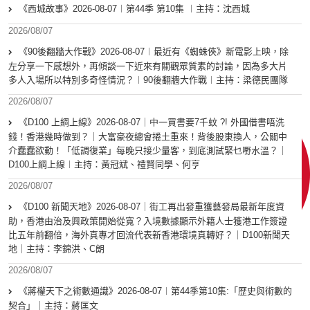
《西城故事》2026-08-07︱第44季 第10集 ︱主持：沈西城
2026/08/07
《90後翻牆大作戰》2026-08-07︱最近有《蜘蛛俠》新電影上映，除
左分享一下感想外，再傾談一下近來有關觀眾質素的討論，因為多大片
多人入場所以特別多奇怪情況？︱90後翻牆大作戰︱主持：梁德民團隊
2026/08/07
《D100 上綱上線》2026-08-07｜中一買書要7千蚊 ?! 外國借書唔洗
錢！香港幾時做到？｜大富豪夜總會捲土重來！背後股東換人，公關中
介蠢蠢欲動！「低調復業」每晚只接少量客，到底測試緊乜嘢水溫？｜
D100上綱上線︱主持：黃冠斌、禮賢同學、何亨
2026/08/07
《D100 新聞天地》2026-08-07｜街工再出發重獲藝發局最新年度資
助，香港由治及興政策開始從寬？入境數據顯示外籍人士獲港工作簽證
比五年前翻倍，海外真專才回流代表新香港環境真轉好？｜D100新聞天
地｜主持：李錦洪、C朗
2026/08/07
《蔣權天下之術數通識》2026-08-07︱第44季第10集:「歴史與術數的
契合」｜主持：蔣匡文