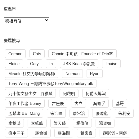
重溫庫
慶爆搜尋
Carman
Cats
Connie 李玥穎 - Founder of Drip39
Elaine
Gary
In
JBS Brian 李凱賢
Louise
Miracle 社交力學培訓導師
Norman
Ryan
Terry Wong 王總講軍事@TerryWongmilitarytalk
九十後文藝少女 - 賈雅緻
何啟明
何爵天導演
午夜工作者 Benny
古庄辰
古立
吳佩孚
基哥
孟希璘 Ball Mang
宋浩暉
康常治
張曉嵐
朱利安
李錦鴻
李鑑峰
梁天琦
楊偉倫
湯寳如
瘋中三子
羅倫斯
羅海憫
葉家寶
薛影儀 - 阿儀