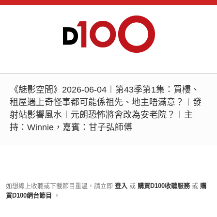
《魅影空間》2026-06-04︱第43季第1集：買樓、
租屋遇上奇怪事都可能係祖先、地主唔滿意？︱發
射站影響風水︱元朗恐怖將會改為安老院？︱主
持：Winnie，嘉賓：甘子弘師傅
如想線上收聽或下載節目重溫，請立即
登入
或
購買D100收聽服務
或
購
買D100網台節目
。