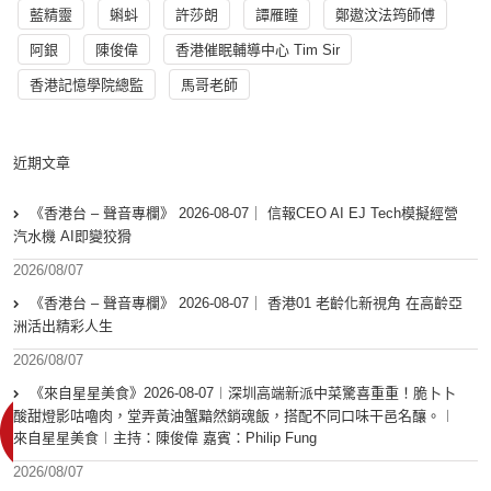
藍精靈
蝌蚪
許莎朗
譚雁瞳
鄭遨汶法筠師傅
阿銀
陳俊偉
香港催眠輔導中心 Tim Sir
香港記憶學院總監
馬哥老師
近期文章
《香港台 – 聲音專欄》 2026-08-07｜ 信報CEO AI EJ Tech模擬經營
汽水機 AI即變狡猾
2026/08/07
《香港台 – 聲音專欄》 2026-08-07｜ 香港01 老齡化新視角 在高齡亞
洲活出精彩人生
2026/08/07
《來自星星美食》2026-08-07︱深圳高端新派中菜驚喜重重！脆卜卜
酸甜燈影咕嚕肉，堂弄黃油蟹黯然銷魂飯，搭配不同口味干邑名釀。︱
來自星星美食︱主持：陳俊偉 嘉賓：Philip Fung
2026/08/07